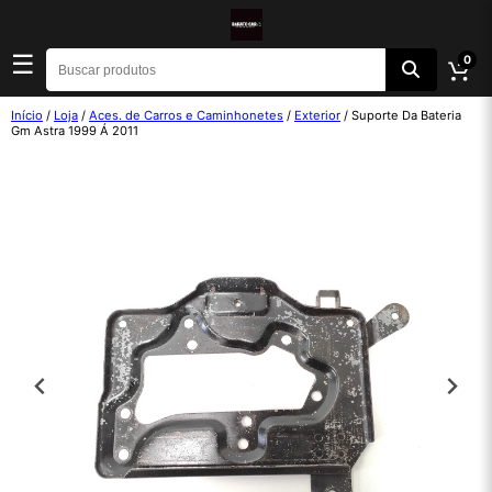
☰
0
Início
/
Loja
/
Aces. de Carros e Caminhonetes
/
Exterior
/ Suporte Da Bateria
Gm Astra 1999 Á 2011