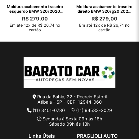
Moldura acabamento traseiro
Moldura acabamento traseiro
esquerdo BMW 320i 2020
direito BMW 320i g20 2020
2021 2022
2021
R$
279,00
R$
279,00
Em até 12x de R$ 26,74 no
Em até 12x de R$ 26,74 no
cartão
cartão
Rua da Bahia, 22 - Recreio Estoril
Atibaia - SP - CEP: 12944-060
(11) 3401-0780
(11) 94533-2029
Segunda à Sexta 09h ás 18h
Sábado 09h ás 13h
Links Úteis
PRAGLIOLI AUTO