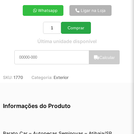
4x de R$ 14,65
Whatsapp
Ligar na Loja
5x de R$ 11,80
6x de R$ 9,90
Comprar
7x de R$ 8,54
Quantidade
8x de R$ 7,53
Última unidade disponível
9x de R$ 6,75
10x de R$ 6,11
Calcular
11x de R$ 5,61
12x de R$ 5,17
SKU:
1770
Categoria:
Exterior
Informações do Produto
Barato Car – Autopeças Seminovas – Atibaia/SP