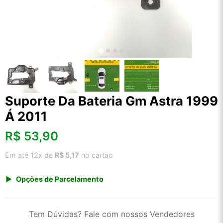
Suporte Da Bateria Gm Astra 1999
Á 2011
R$
53,90
Em até 12x de
R$ 5,17
no cartão
Opções de Parcelamento
1x de R$ 56,22
2x de R$ 28,89
Tem Dúvidas? Fale com nossos Vendedores
3x de R$ 19,40