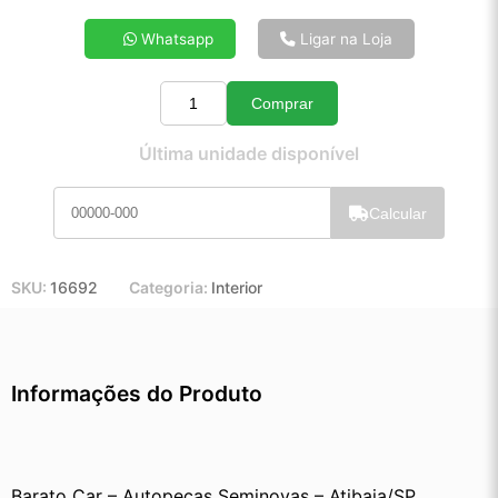
4x de R$ 39,70
Whatsapp
Ligar na Loja
5x de R$ 31,98
6x de R$ 26,83
Comprar
7x de R$ 23,13
Quantidade
8x de R$ 20,41
Última unidade disponível
9x de R$ 18,28
10x de R$ 16,54
Calcular
11x de R$ 15,20
12x de R$ 13,99
SKU:
16692
Categoria:
Interior
Informações do Produto
Barato Car – Autopeças Seminovas – Atibaia/SP