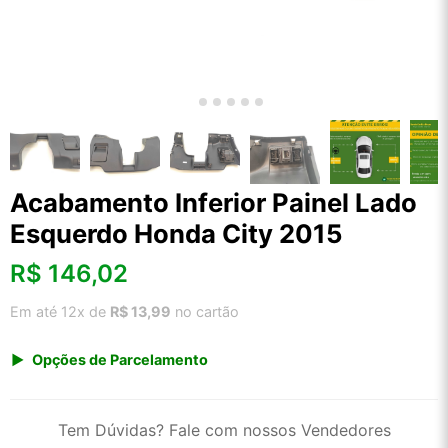
Acabamento Inferior Painel Lado
Esquerdo Honda City 2015
R$
146,02
Em até 12x de
R$ 13,99
no cartão
Opções de Parcelamento
1x de R$ 152,30
2x de R$ 78,27
Tem Dúvidas? Fale com nossos Vendedores
3x de R$ 52,54