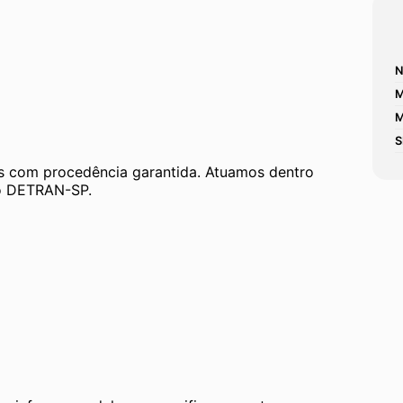
N
M
M
S
 com procedência garantida. Atuamos dentro 
 ao DETRAN-SP.