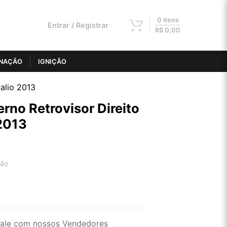
0 itens
Entrar / Registrar
R$
0,00
INAÇÃO
IGNIÇÃO
alio 2013
rno Retrovisor Direito
 2013
tão
2x de R$ 23,64
4x de R$ 11,99
ale com nossos Vendedores