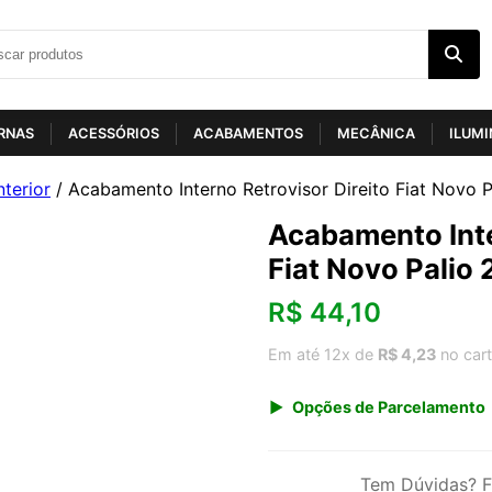
RNAS
ACESSÓRIOS
ACABAMENTOS
MECÂNICA
ILUM
nterior
/ Acabamento Interno Retrovisor Direito Fiat Novo P
Acabamento Inte
Fiat Novo Palio
R$
44,10
Em até 12x de
R$ 4,23
no car
Opções de Parcelamento
1x de R$ 46,00
3x de R$ 15,87
Tem Dúvidas? F