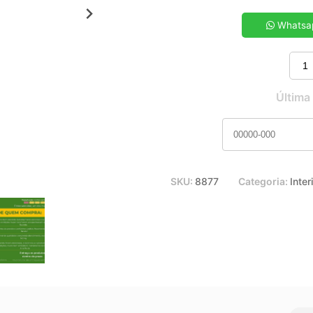
5x de R$ 9,66
7x de R$ 6,99
Whatsa
9x de R$ 5,52
11x de R$ 4,59
Última
SKU:
8877
Categoria:
Inter