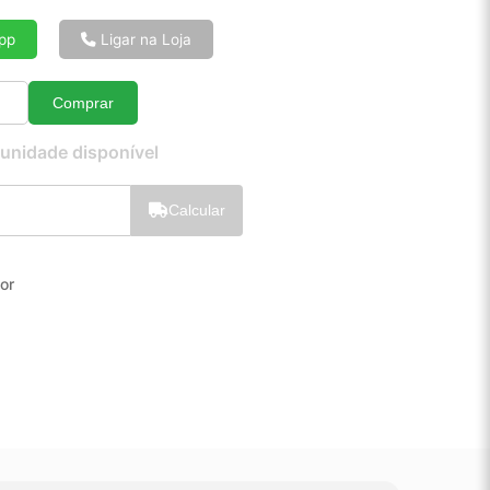
6x de R$ 8,10
8x de R$ 6,16
pp
Ligar na Loja
10x de R$ 5,00
12x de R$ 4,23
Comprar
Quantidade
 unidade disponível
Calcular
ior