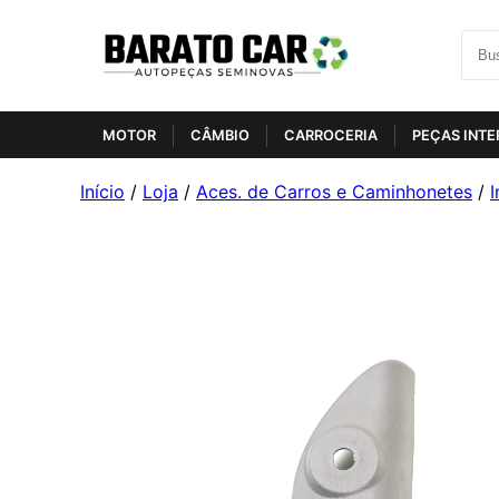
MOTOR
CÂMBIO
CARROCERIA
PEÇAS INTE
Início
/
Loja
/
Aces. de Carros e Caminhonetes
/
I