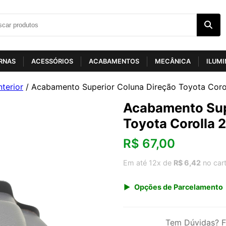
RNAS
ACESSÓRIOS
ACABAMENTOS
MECÂNICA
ILUM
nterior
/ Acabamento Superior Coluna Direção Toyota Coro
Acabamento Sup
Toyota Corolla 
R$
67,00
Em até 12x de
R$ 6,42
no car
Opções de Parcelamento
1x de R$ 69,88
3x de R$ 24,11
Tem Dúvidas? F