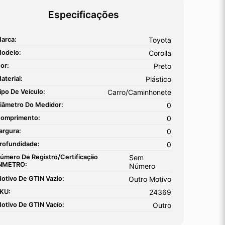
Especificações
arca:
Toyota
odelo:
Corolla
or:
Preto
aterial:
Plástico
ipo De Veículo:
Carro/Caminhonete
iâmetro Do Medidor:
0
omprimento:
0
argura:
0
rofundidade:
0
úmero De Registro/certificação
Sem
NMETRO:
Número
otivo De GTIN Vazio:
Outro Motivo
KU:
24369
otivo De GTIN Vacío:
Outro