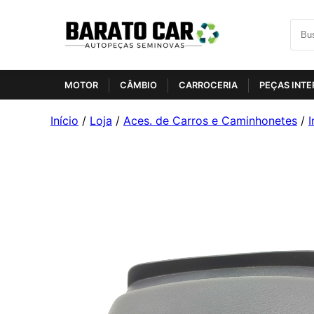
MOTOR
CÂMBIO
CARROCERIA
PEÇAS INTE
Início
/
Loja
/
Aces. de Carros e Caminhonetes
/
I