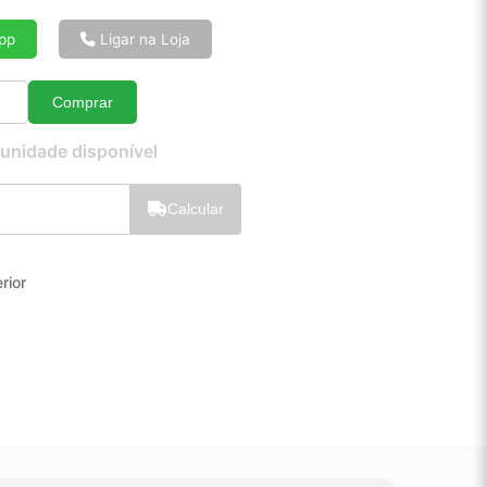
6x de R$ 12,31
8x de R$ 9,36
pp
Ligar na Loja
10x de R$ 7,59
12x de R$ 6,42
Comprar
Quantidade
 unidade disponível
Calcular
erior