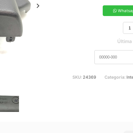
5x de R$ 14,67
7x de R$ 10,61
Whatsa
9x de R$ 8,39
11x de R$ 6,97
Última
SKU:
24369
Categoria:
Int