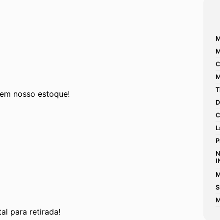
M
M
C
M
T
 em nosso estoque! 
D
C
L
P
N
I
M
S
M
al para retirada!