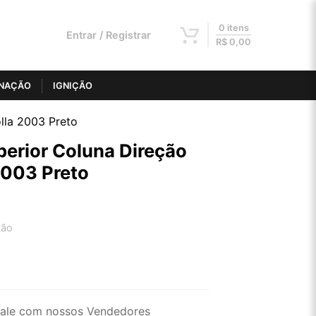
0 itens
Entrar / Registrar
R$
0,00
INAÇÃO
IGNIÇÃO
lla 2003 Preto
erior Coluna Direção
2003 Preto
tão
2x de R$ 35,91
4x de R$ 18,22
ale com nossos Vendedores