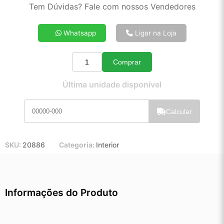
2x de R$ 73,57
Tem Dúvidas? Fale com nossos Vendedores
3x de R$ 49,39
4x de R$ 37,32
Whatsapp
Ligar na Loja
5x de R$ 30,06
6x de R$ 25,22
Comprar
7x de R$ 21,75
Quantidade
8x de R$ 19,18
Última unidade disponível
9x de R$ 17,19
10x de R$ 15,55
Calcular
11x de R$ 14,29
12x de R$ 13,15
SKU:
20886
Categoria:
Interior
Informações do Produto