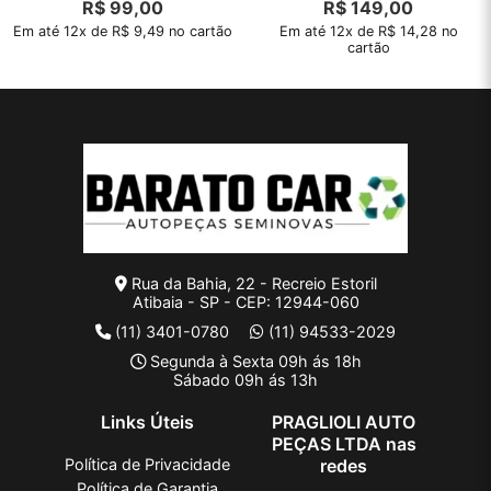
R$
99,00
R$
149,00
Em até 12x de R$ 9,49 no cartão
Em até 12x de R$ 14,28 no
cartão
Rua da Bahia, 22 - Recreio Estoril
Atibaia - SP - CEP: 12944-060
(11) 3401-0780
(11) 94533-2029
Segunda à Sexta 09h ás 18h
Sábado 09h ás 13h
Links Úteis
PRAGLIOLI AUTO
PEÇAS LTDA nas
Política de Privacidade
redes
Política de Garantia