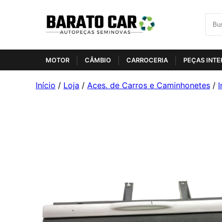
MOTOR
CÂMBIO
CARROCERIA
PEÇAS INTE
Início
/
Loja
/
Aces. de Carros e Caminhonetes
/
I