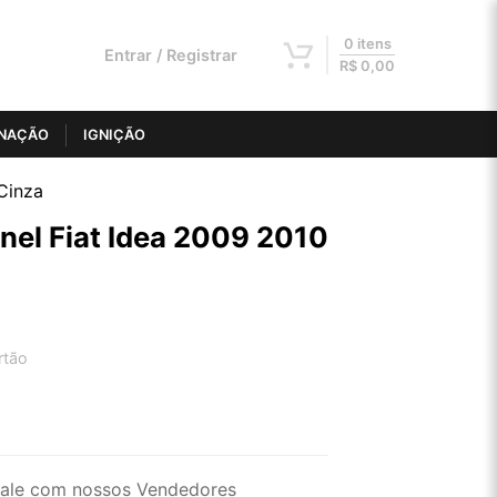
0 itens
Entrar / Registrar
R$
0,00
INAÇÃO
IGNIÇÃO
Cinza
inel Fiat Idea 2009 2010
rtão
2x de R$ 78,27
4x de R$ 39,70
ale com nossos Vendedores