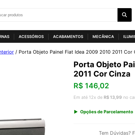
RNAS
ACESSÓRIOS
ACABAMENTOS
MECÂNICA
ILUM
nterior
/ Porta Objeto Painel Fiat Idea 2009 2010 2011 Cor 
Porta Objeto Pa
2011 Cor Cinza
R$
146,02
Em até 12x de
R$ 13,99
no ca
Opções de Parcelamento
1x de R$ 152,30
3x de R$ 52,54
Tem Dúvidas? F