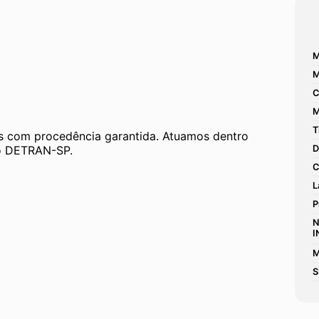
M
M
C
M
T
 com procedência garantida. Atuamos dentro 
 ao DETRAN-SP.
D
C
L
P
N
I
M
S