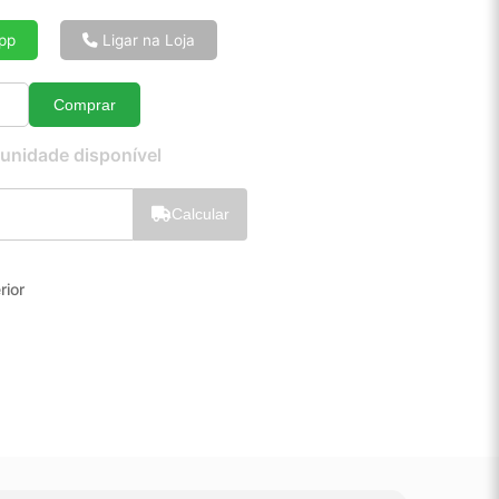
6x de R$ 26,83
8x de R$ 20,41
pp
Ligar na Loja
10x de R$ 16,54
12x de R$ 13,99
Comprar
Quantidade
 unidade disponível
Calcular
rior