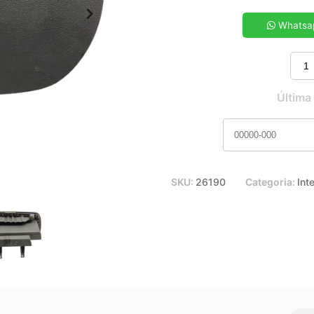
5x de R$ 31,98
7x de R$ 23,13
Whatsa
9x de R$ 18,28
11x de R$ 15,20
Última
SKU:
26190
Categoria:
Inte