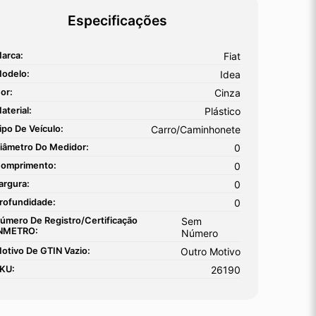
Especificações
arca:
Fiat
odelo:
Idea
or:
Cinza
aterial:
Plástico
ipo De Veículo:
Carro/Caminhonete
iâmetro Do Medidor:
0
omprimento:
0
argura:
0
rofundidade:
0
úmero De Registro/certificação
Sem
NMETRO:
Número
otivo De GTIN Vazio:
Outro Motivo
KU:
26190