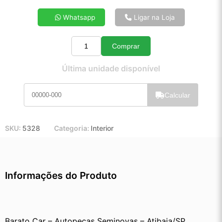
4x de R$ 13,06
Whatsapp
Ligar na Loja
5x de R$ 10,52
6x de R$ 8,82
Comprar
7x de R$ 7,61
Quantidade
8x de R$ 6,71
Última unidade disponível
9x de R$ 6,01
10x de R$ 5,44
Calcular
11x de R$ 5,00
12x de R$ 4,60
SKU:
5328
Categoria:
Interior
Informações do Produto
Barato Car – Autopeças Seminovas – Atibaia/SP