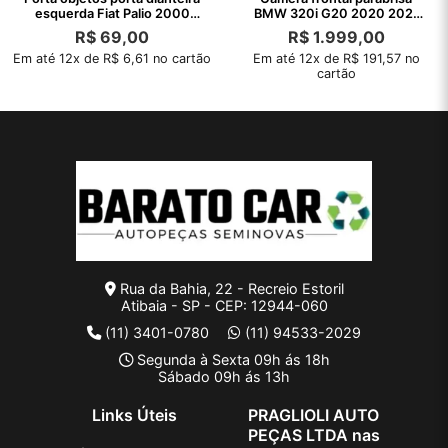
esquerda Fiat Palio 2000
BMW 320i G20 2020 2021
1999
2022 2023 24
R$
69,00
R$
1.999,00
Em até 12x de R$ 6,61 no cartão
Em até 12x de R$ 191,57 no
cartão
Rua da Bahia, 22 - Recreio Estoril
Atibaia - SP - CEP: 12944-060
(11) 3401-0780
(11) 94533-2029
Segunda à Sexta 09h ás 18h
Sábado 09h ás 13h
Links Úteis
PRAGLIOLI AUTO
PEÇAS LTDA nas