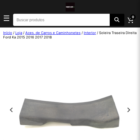
☰
0
Início
/
Loja
/
Aces. de Carros e Caminhonetes
/
Interior
/ Soleira Traseira Direita
Ford Ka 2015 2016 2017 2018