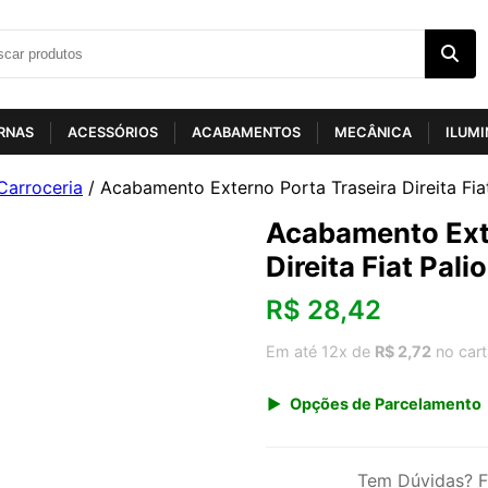
RNAS
ACESSÓRIOS
ACABAMENTOS
MECÂNICA
ILUM
Carroceria
/ Acabamento Externo Porta Traseira Direita Fia
Acabamento Exte
Direita Fiat Pali
R$
28,42
Em até 12x de
R$ 2,72
no car
Opções de Parcelamento
1x de R$ 29,64
3x de R$ 10,23
Tem Dúvidas? F