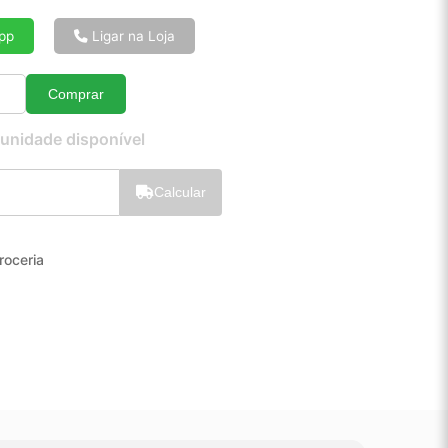
6x de R$ 5,22
8x de R$ 3,97
pp
Ligar na Loja
10x de R$ 3,22
12x de R$ 2,72
Comprar
Quantidade
 unidade disponível
Calcular
roceria