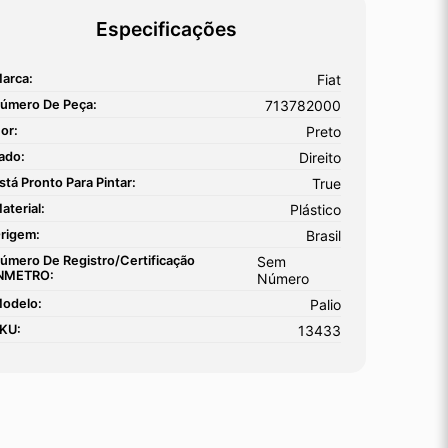
Especificações
arca:
Fiat
úmero De Peça:
713782000
or:
Preto
ado:
Direito
stá Pronto Para Pintar:
True
aterial:
Plástico
rigem:
Brasil
úmero De Registro/certificação
Sem
NMETRO:
Número
odelo:
Palio
KU:
13433