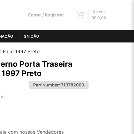
0 itens
Entrar / Registrar
R$
0,00
INAÇÃO
IGNIÇÃO
t Palio 1997 Preto
rno Porta Traseira
o 1997 Preto
Part Number:
713782000
tão
2x de R$ 15,23
4x de R$ 7,73
ale com nossos Vendedores