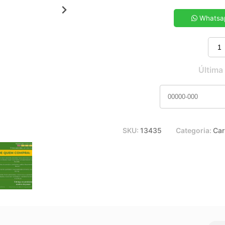
5x de R$ 6,22
7x de R$ 4,50
Whatsa
9x de R$ 3,56
11x de R$ 2,96
Última
SKU:
13435
Categoria:
Car