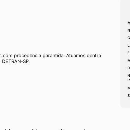
M
N
C
L
E
 com procedência garantida. Atuamos dentro 
 ao DETRAN-SP.
M
O
N
I
M
S