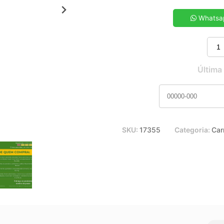
5x de R$ 10,20
7x de R$ 7,38
Whatsa
9x de R$ 5,83
11x de R$ 4,85
Última
SKU:
17355
Categoria:
Car