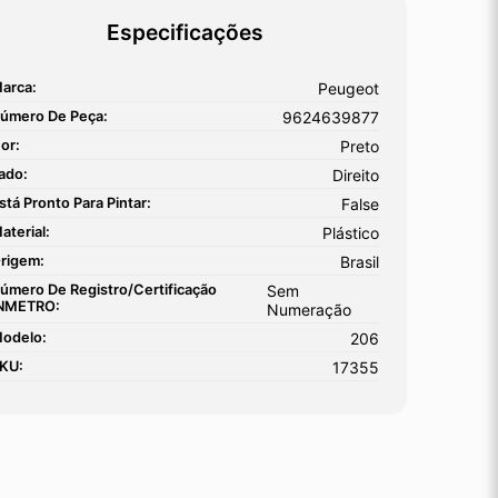
Especificações
arca:
Peugeot
úmero De Peça:
9624639877
or:
Preto
ado:
Direito
stá Pronto Para Pintar:
False
aterial:
Plástico
rigem:
Brasil
úmero De Registro/certificação
Sem
NMETRO:
Numeração
odelo:
206
KU:
17355