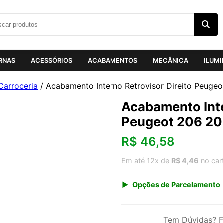
RNAS
ACESSÓRIOS
ACABAMENTOS
MECÂNICA
ILUM
Carroceria
/ Acabamento Interno Retrovisor Direito Peuge
Acabamento Inte
Peugeot 206 20
R$
46,58
Em até 12x de
R$ 4,46
no car
Opções de Parcelamento
1x de R$ 48,58
3x de R$ 16,76
Tem Dúvidas? F