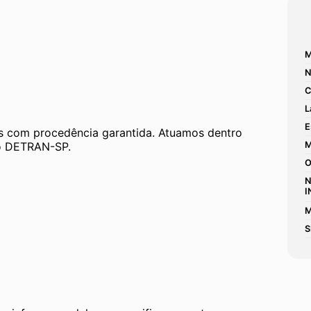
M
N
C
L
E
 com procedência garantida. Atuamos dentro 
 ao DETRAN-SP.
M
O
N
I
M
S