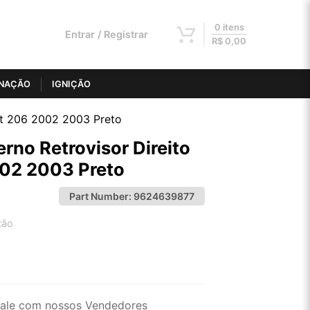
0 itens
Entrar / Registrar
R$
0,00
INAÇÃO
IGNIÇÃO
ot 206 2002 2003 Preto
rno Retrovisor Direito
02 2003 Preto
Part Number:
9624639877
tão
2x de R$ 24,97
4x de R$ 12,66
ale com nossos Vendedores