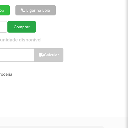
6x de R$ 8,56
8x de R$ 6,51
pp
Ligar na Loja
10x de R$ 5,28
12x de R$ 4,46
Comprar
Quantidade
 unidade disponível
Calcular
roceria