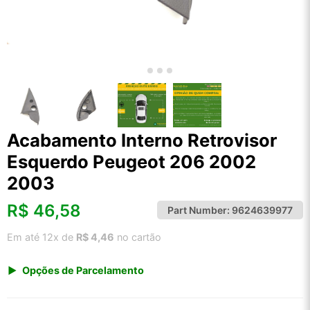
Acabamento Interno Retrovisor
Esquerdo Peugeot 206 2002
2003
R$
46,58
Part Number:
9624639977
Em até 12x de
R$ 4,46
no cartão
Opções de Parcelamento
1x de R$ 48,58