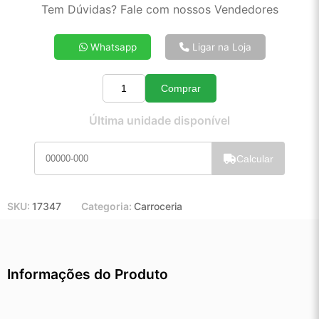
2x de R$ 24,97
Tem Dúvidas? Fale com nossos Vendedores
3x de R$ 16,76
4x de R$ 12,66
Whatsapp
Ligar na Loja
5x de R$ 10,20
6x de R$ 8,56
Comprar
7x de R$ 7,38
Quantidade
8x de R$ 6,51
Última unidade disponível
9x de R$ 5,83
10x de R$ 5,28
Calcular
11x de R$ 4,85
12x de R$ 4,46
SKU:
17347
Categoria:
Carroceria
Informações do Produto