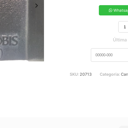
5x de R$ 30,58
7x de R$ 22,12
Whatsa
9x de R$ 17,49
11x de R$ 14,54
Última
SKU:
20713
Categoria:
Car