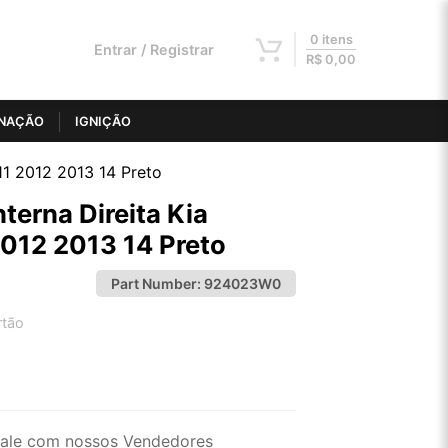
0 itens
Entrar / Registrar
R$
0,00
INAÇÃO
IGNIÇÃO
11 2012 2013 14 Preto
erna Direita Kia
012 2013 14 Preto
Part Number:
924023W0
rtão
2x de R$ 74,85
4x de R$ 37,97
ale com nossos Vendedores