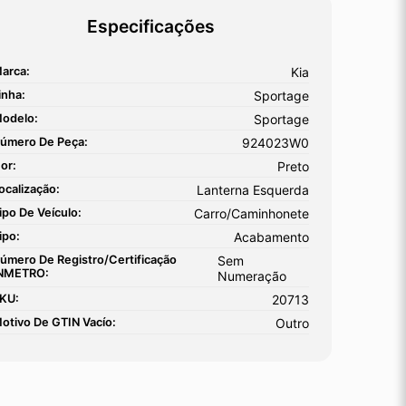
Especificações
arca:
Kia
inha:
Sportage
odelo:
Sportage
úmero De Peça:
924023W0
or:
Preto
ocalização:
Lanterna Esquerda
ipo De Veículo:
Carro/Caminhonete
ipo:
Acabamento
úmero De Registro/certificação
Sem
NMETRO:
Numeração
KU:
20713
otivo De GTIN Vacío:
Outro