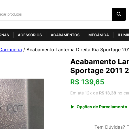
RNAS
ACESSÓRIOS
ACABAMENTOS
MECÂNICA
ILUM
Carroceria
/ Acabamento Lanterna Direita Kia Sportage 20
Acabamento Lant
Sportage 2011 2
R$
139,65
Em até 12x de
R$ 13,38
no ca
Opções de Parcelamento
1x de R$ 145,65
3x de R$ 50,25
Tem Dúvidas? F