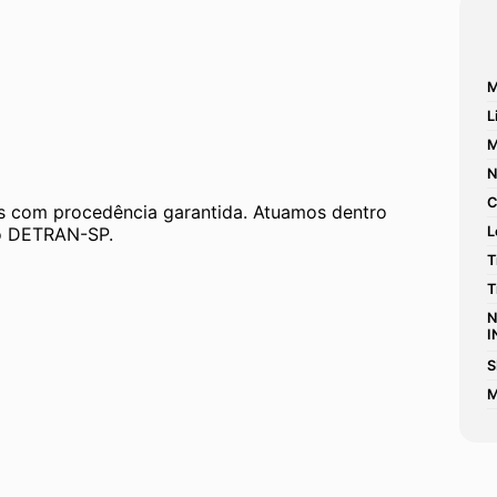
M
L
M
N
C
 com procedência garantida. Atuamos dentro 
 ao DETRAN-SP.
L
T
T
N
I
S
M