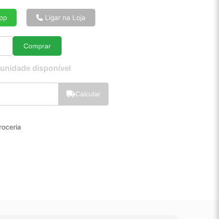
6x de R$ 25,66
8x de R$ 19,52
pp
Ligar na Loja
10x de R$ 15,82
12x de R$ 13,38
Comprar
Quantidade
 unidade disponível
Calcular
roceria