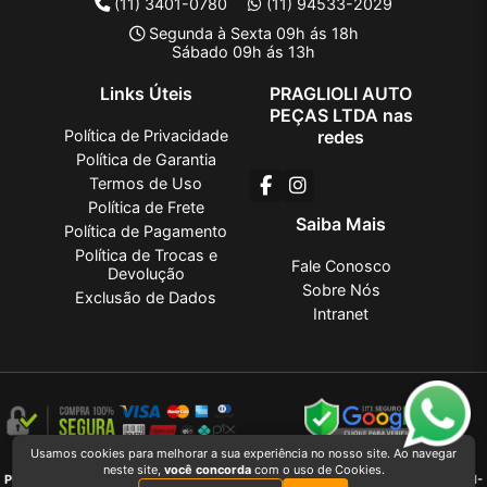
(11) 3401-0780
(11) 94533-2029
Segunda à Sexta 09h ás 18h
Sábado 09h ás 13h
Links Úteis
PRAGLIOLI AUTO
PEÇAS LTDA nas
Política de Privacidade
redes
Política de Garantia
Termos de Uso
Política de Frete
Saiba Mais
Política de Pagamento
Política de Trocas e
Fale Conosco
Devolução
Sobre Nós
Exclusão de Dados
Intranet
Usamos cookies para melhorar a sua experiência no nosso site. Ao navegar
PRAGLIOLI AUTO PEÇAS LTDA
2026 CREATED BY
VAAPT
neste site,
você concorda
com o uso de Cookies.
PRAGLIOLI AUTO PEÇAS LTDA
é uma empresa inscrita no CNPJ
27.381.736/0001-