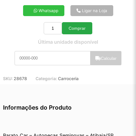
4x de R$ 23,71
Whatsapp
Ligar na Loja
5x de R$ 19,10
6x de R$ 16,03
Comprar
7x de R$ 13,82
Quantidade
8x de R$ 12,19
Última unidade disponível
9x de R$ 10,92
10x de R$ 9,88
Calcular
11x de R$ 9,08
12x de R$ 8,36
SKU:
28678
Categoria:
Carroceria
Informações do Produto
Barato Car – Autopeças Seminovas – Atibaia/SP