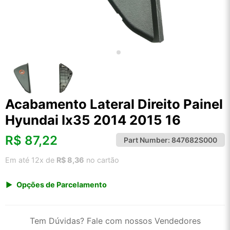
Acabamento Lateral Direito Painel
Hyundai Ix35 2014 2015 16
R$
87,22
Part Number:
847682S000
Em até 12x de
R$ 8,36
no cartão
Opções de Parcelamento
1x de R$ 90,97
2x de R$ 46,75
Tem Dúvidas? Fale com nossos Vendedores
3x de R$ 31,38