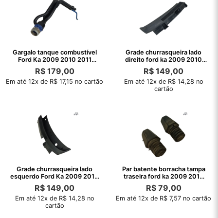
Gargalo tanque combustível
Grade churrasqueira lado
Ford Ka 2009 2010 2011
direito ford ka 2009 2010
2012 2013
2011 2012
R$
179,00
R$
149,00
Em até 12x de R$ 17,15 no cartão
Em até 12x de R$ 14,28 no
cartão
Grade churrasqueira lado
Par batente borracha tampa
esquerdo Ford Ka 2009 2010
traseira ford ka 2009 2010
2011
2011
R$
149,00
R$
79,00
Em até 12x de R$ 14,28 no
Em até 12x de R$ 7,57 no cartão
cartão