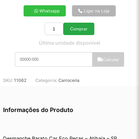
4x de R$ 73,13
Whatsapp
Ligar na Loja
5x de R$ 58,91
6x de R$ 49,43
Comprar
7x de R$ 42,62
Quantidade
8x de R$ 37,59
Última unidade disponível
9x de R$ 33,68
10x de R$ 30,48
Calcular
11x de R$ 28,00
12x de R$ 25,78
SKU:
11062
Categoria:
Carroceria
Informações do Produto
Desmanche Barato Car Eco Peças – Atibaia – SP