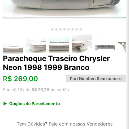
Parachoque Traseiro Chrysler
Neon 1998 1999 Branco
R$
269,00
Part Number:
Sem número
Em até 12x de
R$ 25,78
no cartão
Opções de Parcelamento
1x de R$ 280,57
2x de R$ 144,18
Tem Dúvidas? Fale com nossos Vendedores
3x de R$ 96,80