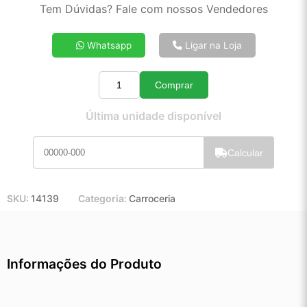
2x de R$ 31,62
Tem Dúvidas? Fale com nossos Vendedores
3x de R$ 21,23
4x de R$ 16,04
Whatsapp
Ligar na Loja
5x de R$ 12,92
6x de R$ 10,84
Comprar
7x de R$ 9,35
Quantidade
8x de R$ 8,25
Última unidade disponível
9x de R$ 7,39
10x de R$ 6,68
Calcular
11x de R$ 6,14
12x de R$ 5,65
SKU:
14139
Categoria:
Carroceria
Informações do Produto