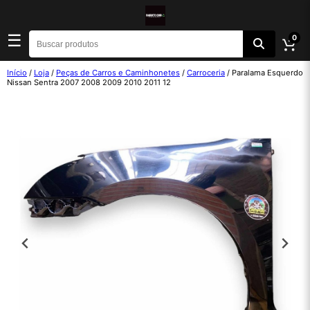
☰
0
Início
/
Loja
/
Peças de Carros e Caminhonetes
/
Carroceria
/ Paralama Esquerdo
Nissan Sentra 2007 2008 2009 2010 2011 12