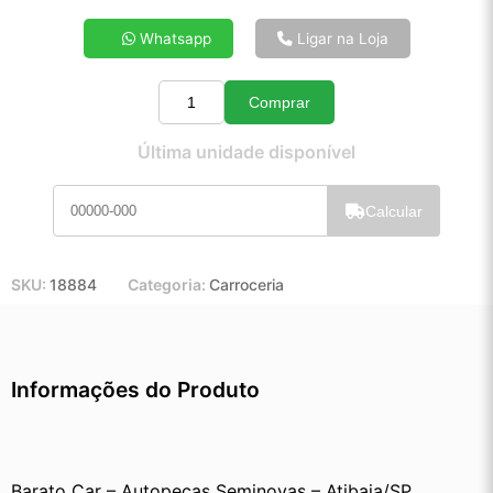
4x de R$ 149,26
Whatsapp
Ligar na Loja
5x de R$ 120,23
6x de R$ 100,88
Comprar
7x de R$ 86,98
Quantidade
8x de R$ 76,72
Última unidade disponível
9x de R$ 68,75
10x de R$ 62,20
Calcular
11x de R$ 57,15
12x de R$ 52,61
SKU:
18884
Categoria:
Carroceria
Informações do Produto
Barato Car – Autopeças Seminovas – Atibaia/SP