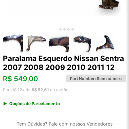
Paralama Esquerdo Nissan Sentra
2007 2008 2009 2010 2011 12
R$
549,00
Part Number:
Sem número
Em até 12x de
R$ 52,61
no cartão
Opções de Parcelamento
1x de R$ 572,61
2x de R$ 294,26
Tem Dúvidas? Fale com nossos Vendedores
3x de R$ 197,55