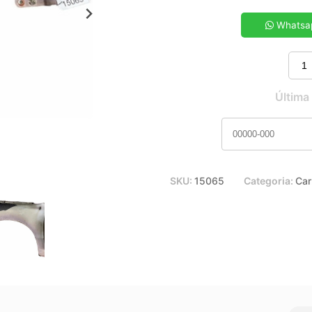
5x de R$ 41,61
7x de R$ 30,10
Whatsa
9x de R$ 23,79
11x de R$ 19,78
Última
SKU:
15065
Categoria:
Car