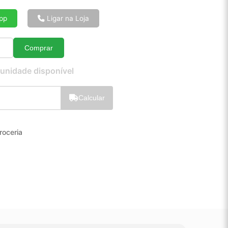
6x de R$ 34,91
8x de R$ 26,55
pp
Ligar na Loja
10x de R$ 21,53
12x de R$ 18,21
Comprar
Quantidade
 unidade disponível
Calcular
roceria