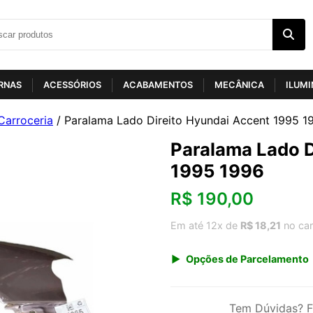
RNAS
ACESSÓRIOS
ACABAMENTOS
MECÂNICA
ILUM
Carroceria
/ Paralama Lado Direito Hyundai Accent 1995 1
Paralama Lado D
1995 1996
R$
190,00
Em até 12x de
R$ 18,21
no car
Opções de Parcelamento
1x de R$ 198,17
3x de R$ 68,37
Tem Dúvidas? F