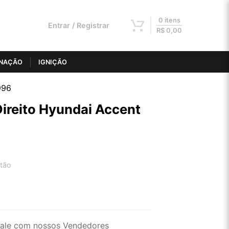
0 itens
Entrar / Registrar
R$
0,00
INAÇÃO
IGNIÇÃO
996
ireito Hyundai Accent
tão
2x de R$ 101,84
4x de R$ 51,66
ale com nossos Vendedores