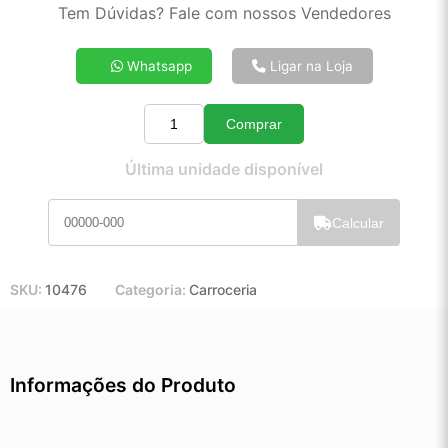
2x de R$ 145,12
Tem Dúvidas? Fale com nossos Vendedores
3x de R$ 97,42
4x de R$ 73,61
Whatsapp
Ligar na Loja
5x de R$ 59,29
6x de R$ 49,75
Comprar
7x de R$ 42,89
Quantidade
8x de R$ 37,84
Última unidade disponível
9x de R$ 33,90
10x de R$ 30,68
Calcular
11x de R$ 28,18
12x de R$ 25,95
SKU:
10476
Categoria:
Carroceria
Informações do Produto