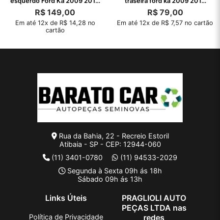
esquerdo Ford Ka 2009 2010
traseira ford ka 2009 2010
2011
2011
R$
149,00
R$
79,00
Em até 12x de R$ 14,28 no
Em até 12x de R$ 7,57 no cartão
cartão
Rua da Bahia, 22 - Recreio Estoril
Atibaia - SP - CEP: 12944-060
(11) 3401-0780
(11) 94533-2029
Segunda à Sexta 09h ás 18h
Sábado 09h ás 13h
Links Úteis
PRAGLIOLI AUTO
PEÇAS LTDA nas
Política de Privacidade
redes