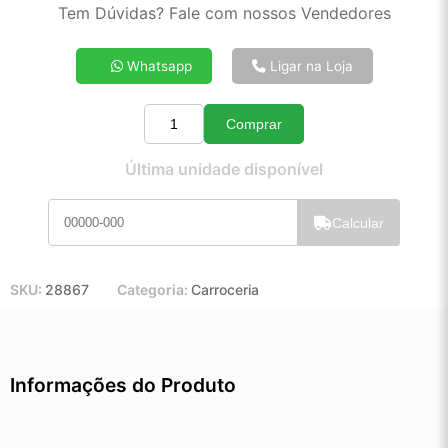
2x de R$ 1.054,99
Tem Dúvidas? Fale com nossos Vendedores
3x de R$ 708,25
4x de R$ 535,12
Whatsapp
Ligar na Loja
5x de R$ 431,05
6x de R$ 361,67
Comprar
7x de R$ 311,83
Quantidade
8x de R$ 275,07
Última unidade disponível
9x de R$ 246,47
10x de R$ 223,00
Calcular
11x de R$ 204,88
12x de R$ 188,63
SKU:
28867
Categoria:
Carroceria
Informações do Produto