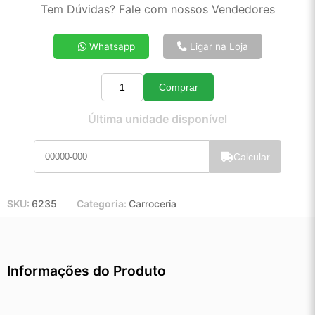
2x de R$ 355,93
Tem Dúvidas? Fale com nossos Vendedores
3x de R$ 238,95
4x de R$ 180,54
Whatsapp
Ligar na Loja
5x de R$ 145,43
6x de R$ 122,02
Comprar
7x de R$ 105,20
Quantidade
8x de R$ 92,80
Última unidade disponível
9x de R$ 83,15
10x de R$ 75,24
Calcular
11x de R$ 69,12
12x de R$ 63,64
SKU:
6235
Categoria:
Carroceria
Informações do Produto