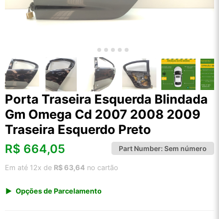
Porta Traseira Esquerda Blindada
Gm Omega Cd 2007 2008 2009
Traseira Esquerdo Preto
R$
664,05
Part Number:
Sem número
Em até 12x de
R$ 63,64
no cartão
Opções de Parcelamento
1x de R$ 692,60