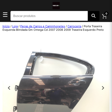
☰
0
Início
/
Loja
/
Peças de Carros e Caminhonetes
/
Carroceria
/ Porta Traseira
Esquerda Blindada Gm Omega Cd 2007 2008 2009 Traseira Esquerdo Preto