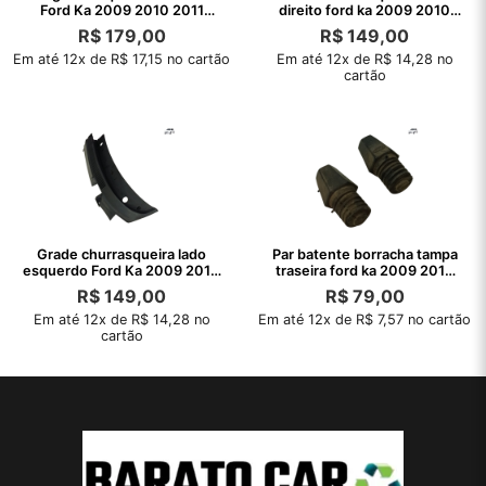
Ford Ka 2009 2010 2011
direito ford ka 2009 2010
2012 2013
2011 2012
R$
179,00
R$
149,00
Em até 12x de R$ 17,15 no cartão
Em até 12x de R$ 14,28 no
cartão
Grade churrasqueira lado
Par batente borracha tampa
esquerdo Ford Ka 2009 2010
traseira ford ka 2009 2010
2011
2011
R$
149,00
R$
79,00
Em até 12x de R$ 14,28 no
Em até 12x de R$ 7,57 no cartão
cartão