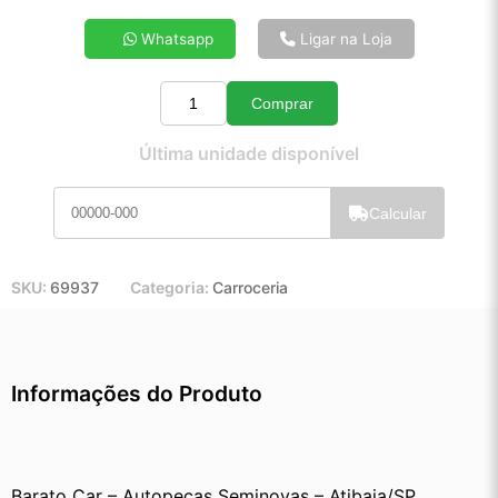
4x de R$ 32,35
Whatsapp
Ligar na Loja
5x de R$ 26,06
6x de R$ 21,87
Comprar
7x de R$ 18,85
Quantidade
8x de R$ 16,63
Última unidade disponível
9x de R$ 14,90
10x de R$ 13,48
Calcular
11x de R$ 12,39
12x de R$ 11,40
SKU:
69937
Categoria:
Carroceria
Informações do Produto
Barato Car – Autopeças Seminovas – Atibaia/SP