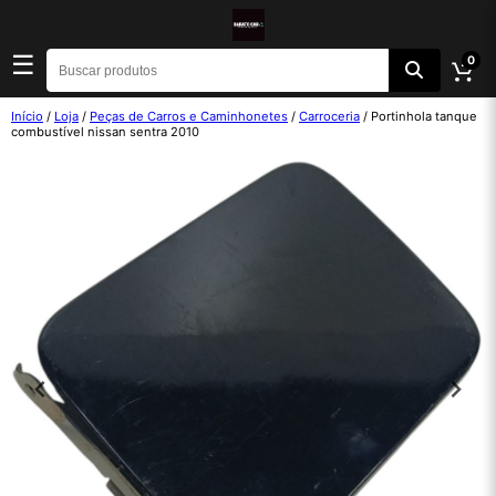
☰
0
Início
/
Loja
/
Peças de Carros e Caminhonetes
/
Carroceria
/ Portinhola tanque
combustível nissan sentra 2010