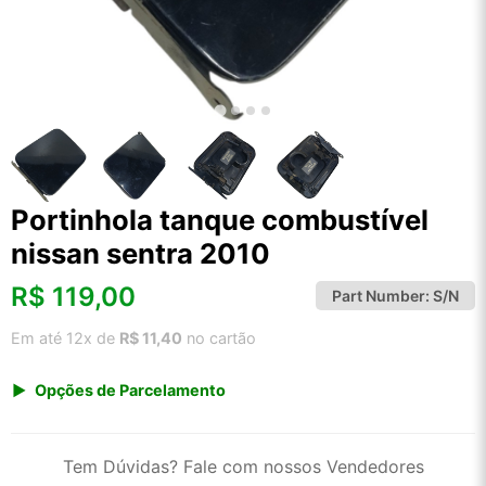
Portinhola tanque combustível
nissan sentra 2010
R$
119,00
Part Number:
S/N
Em até 12x de
R$ 11,40
no cartão
Opções de Parcelamento
1x de R$ 124,12
2x de R$ 63,78
Tem Dúvidas? Fale com nossos Vendedores
3x de R$ 42,82