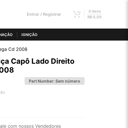
0 itens
Entrar / Registrar
R$
0,00
INAÇÃO
IGNIÇÃO
mega Cd 2008
ça Capô Lado Direito
2008
Part Number:
Sem número
tão
2x de R$ 49,40
4x de R$ 25,06
ale com nossos Vendedores