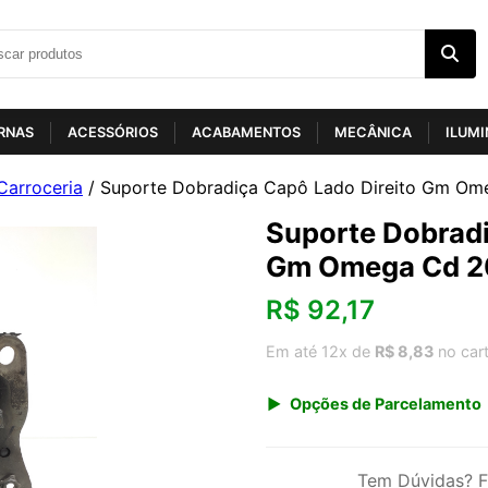
RNAS
ACESSÓRIOS
ACABAMENTOS
MECÂNICA
ILUM
Carroceria
/ Suporte Dobradiça Capô Lado Direito Gm O
Suporte Dobradi
Gm Omega Cd 
R$
92,17
Em até 12x de
R$ 8,83
no car
Opções de Parcelamento
1x de R$ 96,13
3x de R$ 33,17
Tem Dúvidas? F