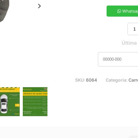
5x de R$ 20,19
7x de R$ 14,60
Whatsa
9x de R$ 11,54
11x de R$ 9,59
Última
SKU:
6064
Categoria:
Carr