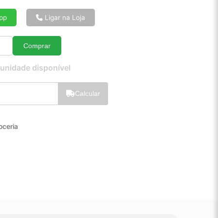
6x de R$ 16,94
8x de R$ 12,88
pp
Ligar na Loja
10x de R$ 10,44
12x de R$ 8,83
Comprar
Quantidade
 unidade disponível
Calcular
oceria