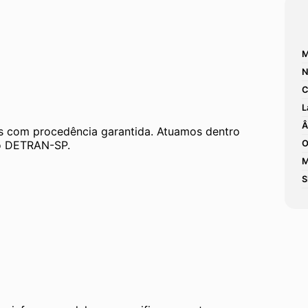
M
N
C
L
Â
 com procedência garantida. Atuamos dentro 
 ao DETRAN-SP.
O
M
S