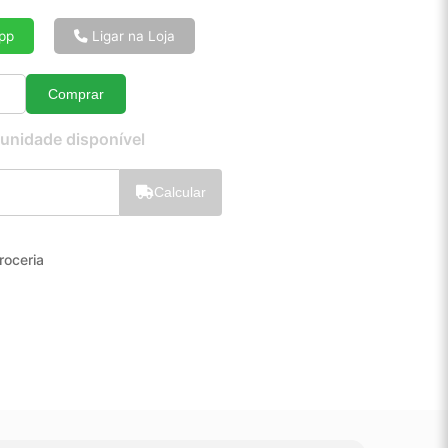
6x de R$ 93,82
8x de R$ 71,35
pp
Ligar na Loja
10x de R$ 57,85
12x de R$ 48,93
Comprar
Quantidade
 unidade disponível
Calcular
roceria