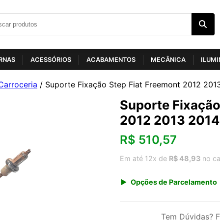
RNAS
ACESSÓRIOS
ACABAMENTOS
MECÂNICA
ILUM
Carroceria
/ Suporte Fixação Step Fiat Freemont 2012 201
Suporte Fixação
2012 2013 2014
R$
510,57
Em até 12x de
R$ 48,93
no ca
Opções de Parcelamento
1x de R$ 532,52
3x de R$ 183,72
Tem Dúvidas? F