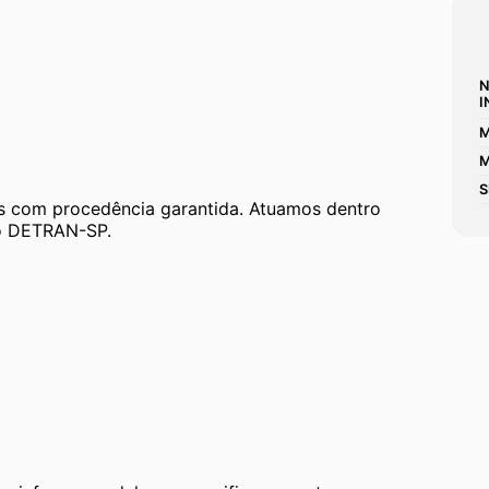
N
I
M
M
S
 com procedência garantida. Atuamos dentro 
 ao DETRAN-SP.