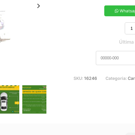
5x de R$ 111,81
7x de R$ 80,89
Whatsa
9x de R$ 63,93
11x de R$ 53,15
Última
SKU:
16246
Categoria:
Car