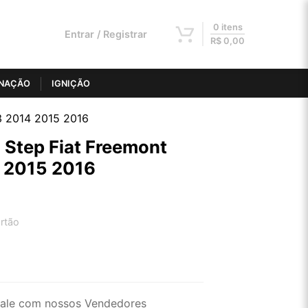
0 itens
Entrar / Registrar
R$
0,00
INAÇÃO
IGNIÇÃO
3 2014 2015 2016
 Step Fiat Freemont
 2015 2016
rtão
2x de R$ 273,67
4x de R$ 138,81
ale com nossos Vendedores