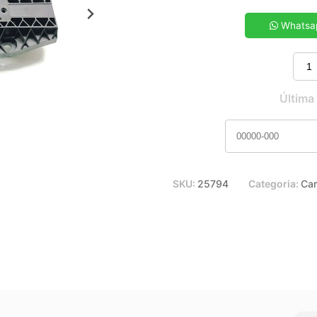
5x de R$ 27,59
7x de R$ 19,96
Whatsa
9x de R$ 15,78
11x de R$ 13,12
Última
SKU:
25794
Categoria:
Car