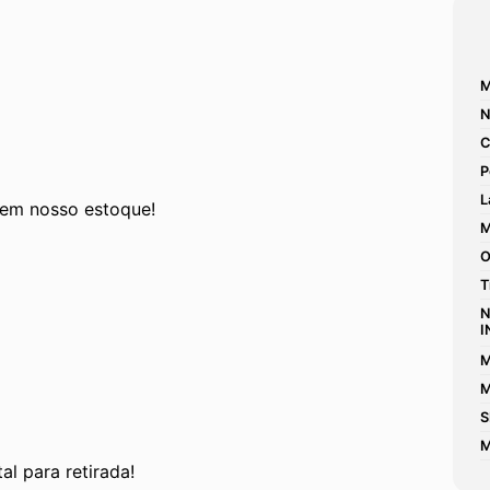
M
N
C
P
L
 em nosso estoque! 
M
O
T
N
I
M
M
S
M
al para retirada!