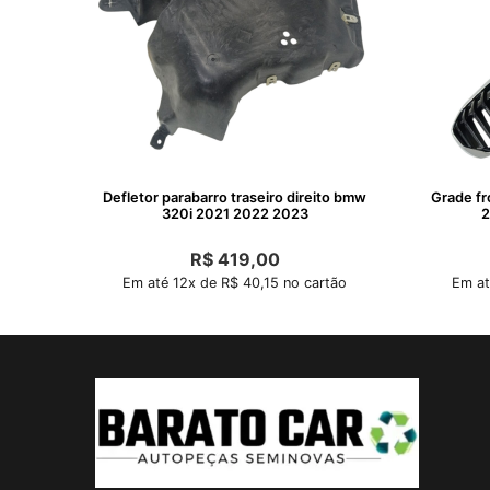
Defletor parabarro traseiro direito bmw
Grade f
320i 2021 2022 2023
2
R$
419,00
Em até 12x de R$ 40,15 no cartão
Em at