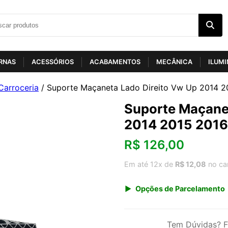
RNAS
ACESSÓRIOS
ACABAMENTOS
MECÂNICA
ILUM
Carroceria
/ Suporte Maçaneta Lado Direito Vw Up 2014 2
Suporte Maçanet
2014 2015 2016
R$
126,00
Em até 12x de
R$ 12,08
no ca
Opções de Parcelamento
1x de R$ 131,42
3x de R$ 45,34
Tem Dúvidas? F