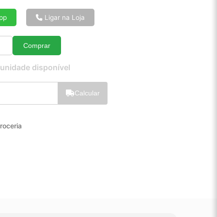
6x de R$ 23,15
8x de R$ 17,61
pp
Ligar na Loja
10x de R$ 14,28
12x de R$ 12,08
Comprar
Quantidade
 unidade disponível
Calcular
roceria