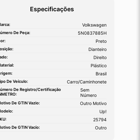
Especificações
arca:
Volkswagen
úmero De Peça:
5N0837885H
or:
Preto
osição:
Dianteiro
ado:
Direito
aterial:
Plástico
rigem:
Brasil
ipo De Veículo:
Carro/Caminhonete
úmero De Registro/certificação
Sem
NMETRO:
Número
otivo De GTIN Vazio:
Outro Motivo
odelo:
Up!
KU:
25794
otivo De GTIN Vacío:
Outro