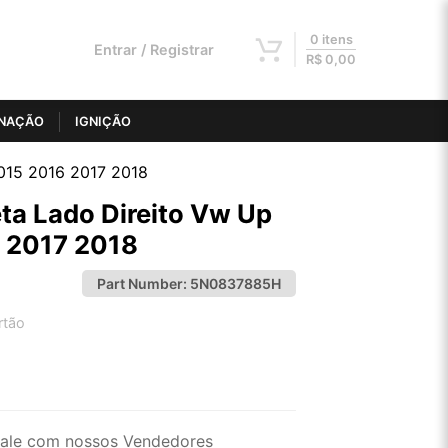
0 itens
Entrar / Registrar
R$
0,00
INAÇÃO
IGNIÇÃO
015 2016 2017 2018
a Lado Direito Vw Up
 2017 2018
Part Number:
5N0837885H
rtão
2x de R$ 67,54
4x de R$ 34,26
ale com nossos Vendedores