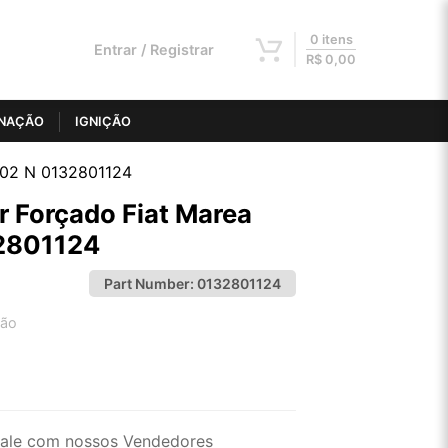
0 itens
Entrar / Registrar
R$
0,00
INAÇÃO
IGNIÇÃO
2002 N 0132801124
r Forçado Fiat Marea
2801124
Part Number:
0132801124
tão
2x de R$ 24,45
4x de R$ 12,40
ale com nossos Vendedores