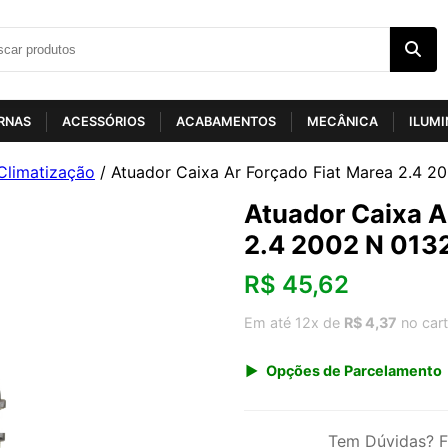
RNAS
ACESSÓRIOS
ACABAMENTOS
MECÂNICA
ILUM
Climatização
/ Atuador Caixa Ar Forçado Fiat Marea 2.4 
Atuador Caixa A
2.4 2002 N 013
R$
45,62
Em até 12x de
R$ 4,37
no car
Opções de Parcelamento
1x de R$ 47,58
3x de R$ 16,42
Tem Dúvidas? F