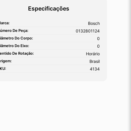
Especificações
arca:
Bosch
úmero De Peça:
0132801124
iâmetro Do Corpo:
0
iâmetro Do Eixo:
0
entido De Rotação:
Horário
rigem:
Brasil
KU:
4134