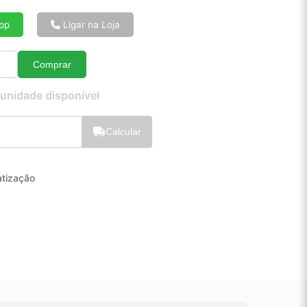
6x de R$ 8,38
8x de R$ 6,38
pp
Ligar na Loja
10x de R$ 5,17
12x de R$ 4,37
Comprar
Quantidade
 unidade disponível
Calcular
atização