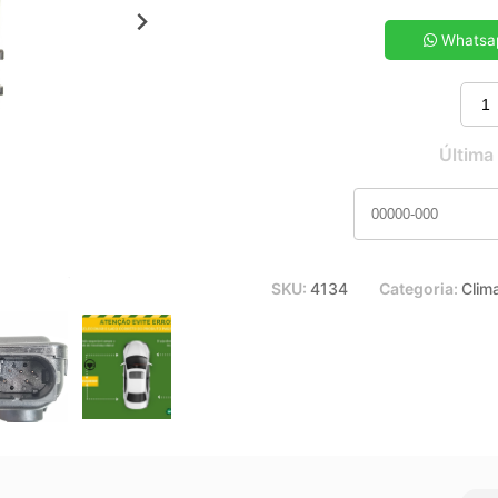
5x de R$ 9,99
7x de R$ 7,23
Whatsa
9x de R$ 5,71
11x de R$ 4,75
Última
SKU:
4134
Categoria:
Clim