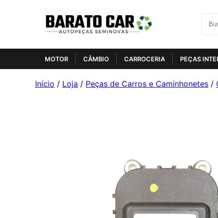
MOTOR
CÂMBIO
CARROCERIA
PEÇAS INTE
Início
/
Loja
/
Peças de Carros e Caminhonetes
/