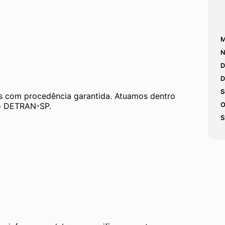
M
N
D
D
S
 com procedência garantida. Atuamos dentro 
 ao DETRAN-SP.
O
S