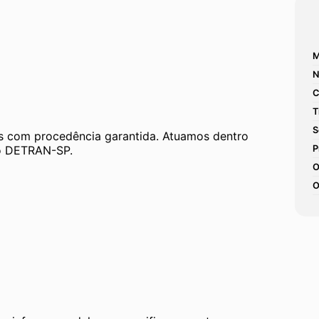
M
N
C
T
S
 com procedência garantida. Atuamos dentro 
 ao DETRAN-SP.
P
O
O