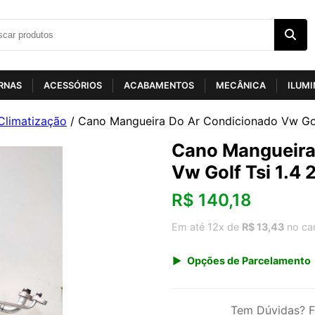
RNAS
ACESSÓRIOS
ACABAMENTOS
MECÂNICA
ILUM
Climatização
/ Cano Mangueira Do Ar Condicionado Vw Golf
Cano Mangueira
Vw Golf Tsi 1.4 
R$
140,18
Em até 12x de
R$ 13,43
no ca
Opções de Parcelamento
1x de R$ 146,21
3x de R$ 50,44
Tem Dúvidas? F