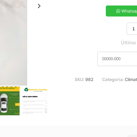
5x de R$ 30,70
7x de R$ 22,21
Whatsa
9x de R$ 17,55
11x de R$ 14,59
Última
SKU:
982
Categoria:
Clima