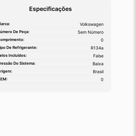
Especificações
arca:
Volkswagen
úmero De Peça:
Sem Número
omprimento:
0
ipo De Refrigerante:
R134a
elos Incluídos:
False
ressão Do Sistema:
Baixa
rigem:
Brasil
EM:
0