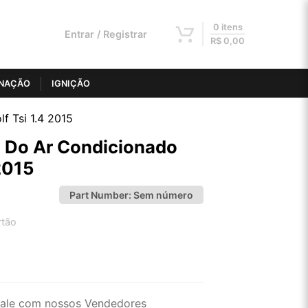
0 itens
Entrar / Registrar
R$
0,00
INAÇÃO
IGNIÇÃO
 Tsi 1.4 2015
 Do Ar Condicionado
2015
Part Number:
Sem número
rtão
2x de R$ 75,14
4x de R$ 38,11
ale com nossos Vendedores