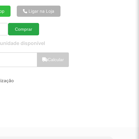
6x de R$ 25,76
8x de R$ 19,59
pp
Ligar na Loja
10x de R$ 15,88
12x de R$ 13,43
Comprar
Quantidade
 unidade disponível
Calcular
tização