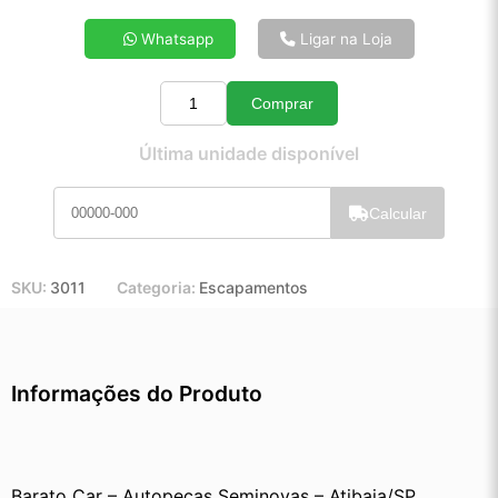
4x de R$ 17,72
Whatsapp
Ligar na Loja
5x de R$ 14,27
6x de R$ 11,97
Comprar
7x de R$ 10,32
Quantidade
8x de R$ 9,11
Última unidade disponível
9x de R$ 8,16
10x de R$ 7,38
Calcular
11x de R$ 6,78
12x de R$ 6,25
SKU:
3011
Categoria:
Escapamentos
Informações do Produto
Barato Car – Autopeças Seminovas – Atibaia/SP