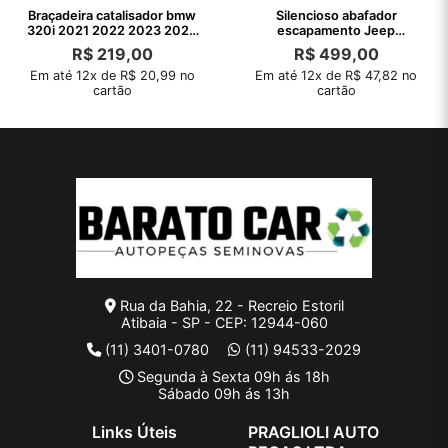
Braçadeira catalisador bmw
Silencioso abafador
320i 2021 2022 2023 2024
escapamento Jeep
2025
Commander 2.0 2022 2023
R$
219,00
R$
499,00
Em até 12x de R$ 20,99 no
Em até 12x de R$ 47,82 no
cartão
cartão
Rua da Bahia, 22 - Recreio Estoril
Atibaia - SP - CEP: 12944-060
(11) 3401-0780
(11) 94533-2029
Segunda à Sexta 09h ás 18h
Sábado 09h ás 13h
Links Úteis
PRAGLIOLI AUTO