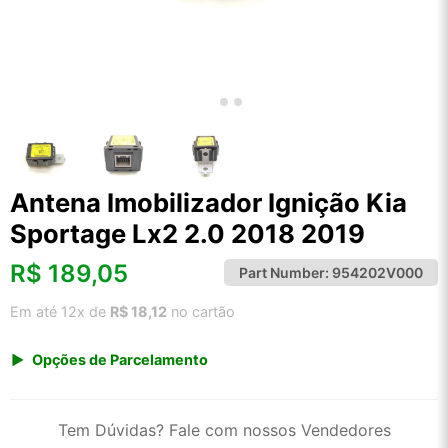
Antena Imobilizador Ignição Kia
Sportage Lx2 2.0 2018 2019
R$
189,05
Part Number:
954202V000
Em até 12x de
R$ 18,12
no cartão
Opções de Parcelamento
1x de R$ 197,18
2x de R$ 101,33
Tem Dúvidas? Fale com nossos Vendedores
3x de R$ 68,03