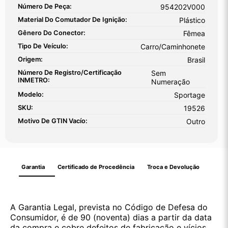
Número De Peça:
954202V000
Material Do Comutador De Ignição:
Plástico
Gênero Do Conector:
Fêmea
Tipo De Veículo:
Carro/Caminhonete
Origem:
Brasil
Número De Registro/certificação
Sem
INMETRO:
Numeração
Modelo:
Sportage
SKU:
19526
Motivo De GTIN Vacío:
Outro
Garantia
Certificado de Procedência
Troca e Devolução
A Garantia Legal, prevista no Código de Defesa do
Consumidor, é de 90 (noventa) dias a partir da data
da compra e cobre defeitos de fabricação e vícios