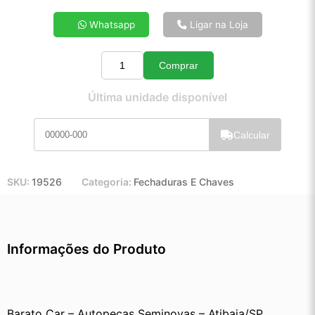
4x de R$ 51,40
Whatsapp
Ligar na Loja
5x de R$ 41,40
6x de R$ 34,74
Comprar
7x de R$ 29,95
Quantidade
8x de R$ 26,42
Última unidade disponível
9x de R$ 23,67
10x de R$ 21,42
Calcular
11x de R$ 19,68
12x de R$ 18,12
SKU:
19526
Categoria:
Fechaduras E Chaves
Informações do Produto
Barato Car – Autopeças Seminovas – Atibaia/SP