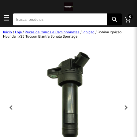
☰
0
Início
/
Loja
/
Peças de Carros e Caminhonetes
/
Ignição
/ Bobina Ignição
Hyundai Ix35 Tucson Elantra Sonata Sportage