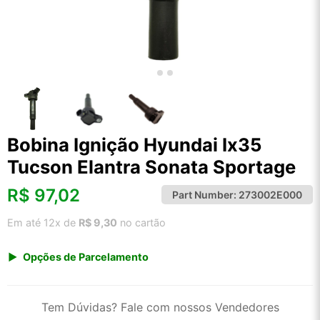
Bobina Ignição Hyundai Ix35
Tucson Elantra Sonata Sportage
R$
97,02
Part Number:
273002E000
Em até 12x de
R$ 9,30
no cartão
Opções de Parcelamento
1x de R$ 101,19
2x de R$ 52,00
Tem Dúvidas? Fale com nossos Vendedores
3x de R$ 34,91