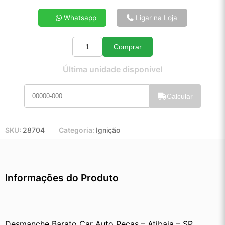
4x de R$ 26,38
Whatsapp
Ligar na Loja
5x de R$ 21,25
6x de R$ 17,83
Comprar
7x de R$ 15,37
Quantidade
8x de R$ 13,56
Última unidade disponível
9x de R$ 12,15
10x de R$ 10,99
Calcular
11x de R$ 10,10
12x de R$ 9,30
SKU:
28704
Categoria:
Ignição
Informações do Produto
Desmanche Barato Car Auto Peças – Atibaia – SP