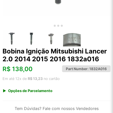
Bobina Ignição Mitsubishi Lancer
2.0 2014 2015 2016 1832a016
R$
138,00
Part Number:
1832A016
Em até 12x de
R$ 13,23
no cartão
Opções de Parcelamento
1x de R$ 143,93
2x de R$ 73,97
Tem Dúvidas? Fale com nossos Vendedores
3x de R$ 49,66