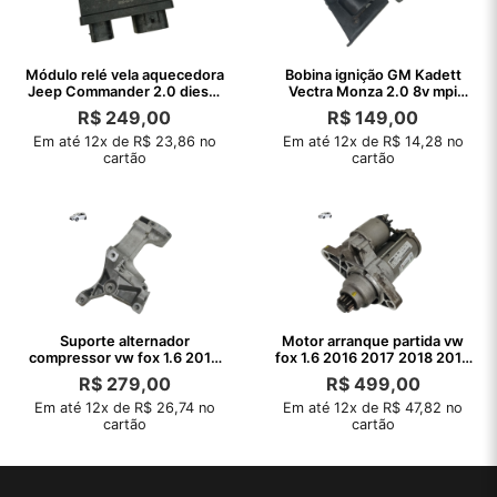
Módulo relé vela aquecedora
Bobina ignição GM Kadett
Jeep Commander 2.0 diesel
Vectra Monza 2.0 8v mpi
2022
1997 1998
R$
249,00
R$
149,00
Em até 12x de R$ 23,86 no
Em até 12x de R$ 14,28 no
cartão
cartão
Suporte alternador
Motor arranque partida vw
compressor vw fox 1.6 2016
fox 1.6 2016 2017 2018 2019
2017 2018
2020
R$
279,00
R$
499,00
Em até 12x de R$ 26,74 no
Em até 12x de R$ 47,82 no
cartão
cartão