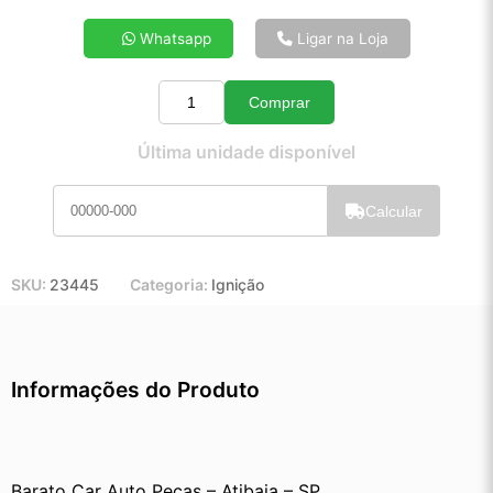
4x de R$ 37,52
Whatsapp
Ligar na Loja
5x de R$ 30,22
6x de R$ 25,36
Comprar
7x de R$ 21,86
Quantidade
8x de R$ 19,29
Última unidade disponível
9x de R$ 17,28
10x de R$ 15,64
Calcular
11x de R$ 14,36
12x de R$ 13,23
SKU:
23445
Categoria:
Ignição
Informações do Produto
Barato Car Auto Peças – Atibaia – SP