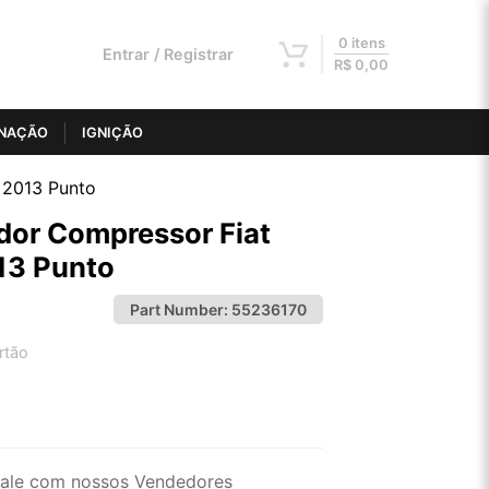
0 itens
Entrar / Registrar
R$
0,00
INAÇÃO
IGNIÇÃO
o 2013 Punto
dor Compressor Fiat
013 Punto
Part Number:
55236170
rtão
2x de R$ 104,53
4x de R$ 53,02
ale com nossos Vendedores