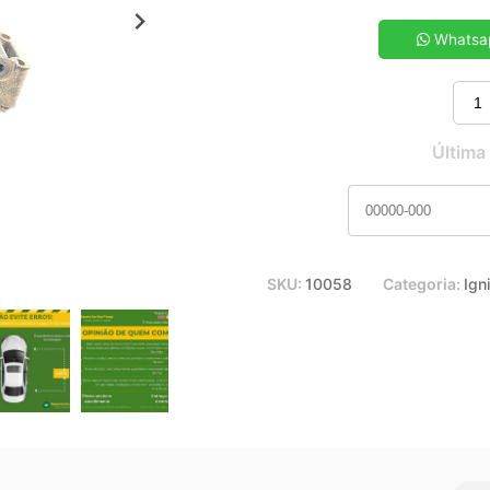
5x de R$ 42,71
7x de R$ 30,90
Whatsa
9x de R$ 24,42
11x de R$ 20,30
Última
SKU:
10058
Categoria:
Ign