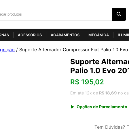
RNAS
ACESSÓRIOS
ACABAMENTOS
MECÂNICA
ILUM
Ignição
/ Suporte Alternador Compressor Fiat Palio 1.0 Ev
Suporte Alterna
Palio 1.0 Evo 2
R$
195,02
Em até 12x de
R$ 18,69
no ca
Opções de Parcelamento
1x de R$ 203,41
3x de R$ 70,17
Tem Dúvidas? F