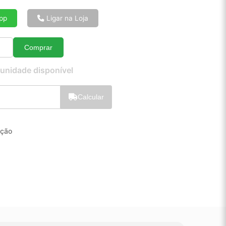
6x de R$ 35,83
8x de R$ 27,25
pp
Ligar na Loja
10x de R$ 22,10
12x de R$ 18,69
Comprar
Quantidade
 unidade disponível
Calcular
ição