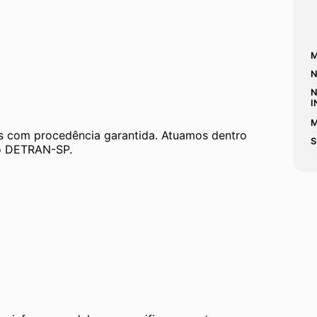
M
N
N
I
M
 com procedência garantida. Atuamos dentro 
S
 ao DETRAN-SP.