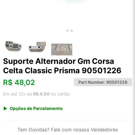
Suporte Alternador Gm Corsa
Celta Classic Prisma 90501226
R$
48,02
Part Number:
90501226
Em até 12x de
R$ 4,60
no cartão
Opções de Parcelamento
1x de R$ 50,08
2x de R$ 25,74
Tem Dúvidas? Fale com nossos Vendedores
3x de R$ 17,28