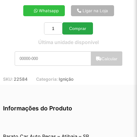
4x de R$ 13,06
Whatsapp
Ligar na Loja
5x de R$ 10,52
6x de R$ 8,82
Comprar
7x de R$ 7,61
Quantidade
8x de R$ 6,71
Última unidade disponível
9x de R$ 6,01
10x de R$ 5,44
Calcular
11x de R$ 5,00
12x de R$ 4,60
SKU:
22584
Categoria:
Ignição
Informações do Produto
Barato Car Auto Peças – Atibaia – SP