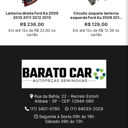
Lanterna direita Ford Ka 2009
Circuito soquete lanterna
2010 2011 2012 2013
esquerda Ford Ka 2009 2010
2011 12
R$
236,00
R$
129,00
Em até 12x de R$ 22,62 no
Em até 12x de R$ 12,36 no
cartão
cartão
Rua da Bahia, 22 - Recreio Estoril
Atibaia - SP - CEP: 12944-060
(11) 3401-0780
(11) 94533-2029
Segunda à Sexta 09h ás 18h
Sábado 09h ás 13h