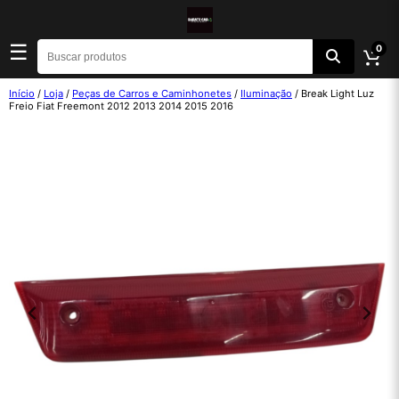
☰
0
Início
/
Loja
/
Peças de Carros e Caminhonetes
/
Iluminação
/ Break Light Luz
Freio Fiat Freemont 2012 2013 2014 2015 2016