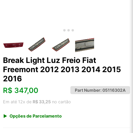
Break Light Luz Freio Fiat
Freemont 2012 2013 2014 2015
2016
R$
347,00
Part Number:
05116302A
Em até 12x de
R$ 33,25
no cartão
Opções de Parcelamento
1x de R$ 361,92