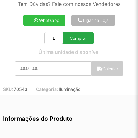
2x de R$ 185,99
Tem Dúvidas? Fale com nossos Vendedores
3x de R$ 124,86
4x de R$ 94,34
Whatsapp
Ligar na Loja
5x de R$ 75,99
6x de R$ 63,76
Comprar
7x de R$ 54,97
Quantidade
8x de R$ 48,49
Última unidade disponível
9x de R$ 43,45
10x de R$ 39,32
Calcular
11x de R$ 36,12
12x de R$ 33,25
SKU:
70543
Categoria:
Iluminação
Informações do Produto