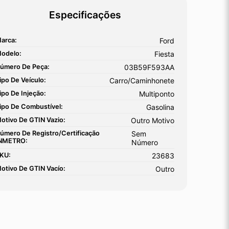
Especificações
arca:
Ford
odelo:
Fiesta
úmero De Peça:
03B59F593AA
ipo De Veículo:
Carro/Caminhonete
ipo De Injeção:
Multiponto
ipo De Combustível:
Gasolina
otivo De GTIN Vazio:
Outro Motivo
úmero De Registro/certificação
Sem
NMETRO:
Número
KU:
23683
otivo De GTIN Vacío:
Outro