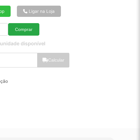
6x de R$ 17,83
8x de R$ 13,56
pp
Ligar na Loja
10x de R$ 10,99
12x de R$ 9,30
Comprar
Quantidade
 unidade disponível
Calcular
eção