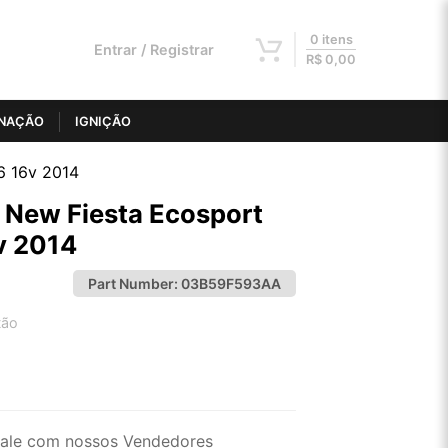
0 itens
Entrar / Registrar
R$
0,00
INAÇÃO
IGNIÇÃO
.6 16v 2014
d New Fiesta Ecosport
6v 2014
Part Number:
03B59F593AA
tão
2x de R$ 52,00
4x de R$ 26,38
ale com nossos Vendedores