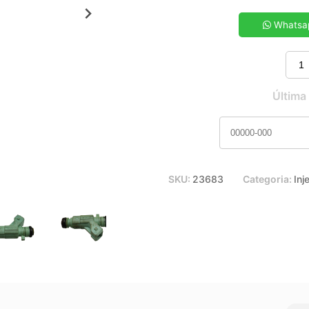
5x de R$ 21,25
7x de R$ 15,37
Whatsa
9x de R$ 12,15
11x de R$ 10,10
Última
SKU:
23683
Categoria:
Inj