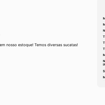
M
M
N
P
T
T
em nosso estoque! Temos diversas sucatas! 
T
M
N
I
S
M