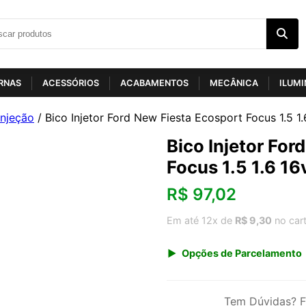
RNAS
ACESSÓRIOS
ACABAMENTOS
MECÂNICA
ILUM
Injeção
/ Bico Injetor Ford New Fiesta Ecosport Focus 1.5 1
Bico Injetor For
Focus 1.5 1.6 1
R$
97,02
Em até 12x de
R$ 9,30
no car
Opções de Parcelamento
1x de R$ 101,19
3x de R$ 34,91
Tem Dúvidas? F