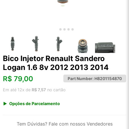
Bico Injetor Renault Sandero
Logan 1.6 8v 2012 2013 2014
R$
79,00
Part Number:
H8201154870
Em até 12x de
R$ 7,57
no cartão
Opções de Parcelamento
1x de R$ 82,40
2x de R$ 42,34
Tem Dúvidas? Fale com nossos Vendedores
3x de R$ 28,43