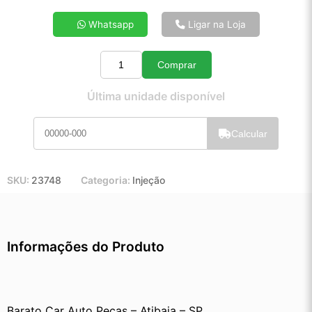
4x de R$ 21,48
Whatsapp
Ligar na Loja
5x de R$ 17,30
6x de R$ 14,52
Comprar
7x de R$ 12,52
Quantidade
8x de R$ 11,04
Última unidade disponível
9x de R$ 9,89
10x de R$ 8,95
Calcular
11x de R$ 8,22
12x de R$ 7,57
SKU:
23748
Categoria:
Injeção
Informações do Produto
Barato Car Auto Peças – Atibaia – SP