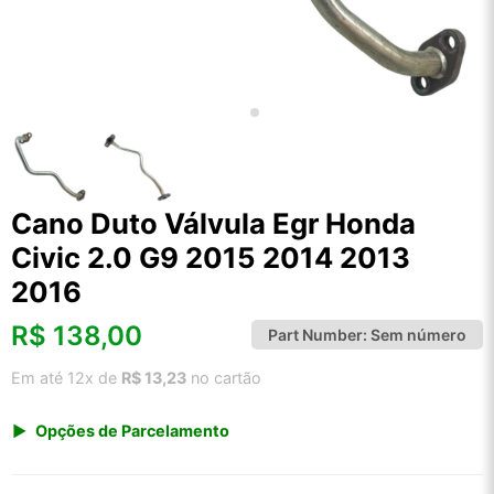
Cano Duto Válvula Egr Honda
Civic 2.0 G9 2015 2014 2013
2016
R$
138,00
Part Number:
Sem número
Em até 12x de
R$ 13,23
no cartão
Opções de Parcelamento
1x de R$ 143,93