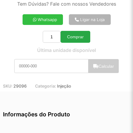
2x de R$ 73,97
Tem Dúvidas? Fale com nossos Vendedores
3x de R$ 49,66
4x de R$ 37,52
Whatsapp
Ligar na Loja
5x de R$ 30,22
6x de R$ 25,36
Comprar
7x de R$ 21,86
Quantidade
8x de R$ 19,29
Última unidade disponível
9x de R$ 17,28
10x de R$ 15,64
Calcular
11x de R$ 14,36
12x de R$ 13,23
SKU:
29096
Categoria:
Injeção
Informações do Produto