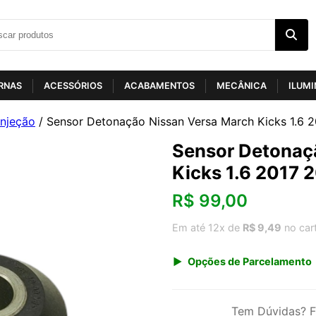
RNAS
ACESSÓRIOS
ACABAMENTOS
MECÂNICA
ILUM
Injeção
/ Sensor Detonação Nissan Versa March Kicks 1.6 
Sensor Detonaç
Kicks 1.6 2017 
R$
99,00
Em até 12x de
R$ 9,49
no car
Opções de Parcelamento
1x de R$ 103,26
3x de R$ 35,62
Tem Dúvidas? F