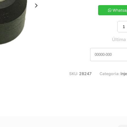
5x de R$ 21,68
7x de R$ 15,68
Whatsa
9x de R$ 12,40
11x de R$ 10,31
Última
SKU:
28247
Categoria:
Inj