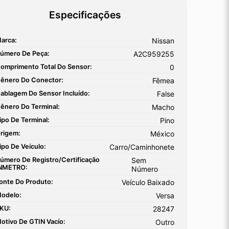
Especificações
arca:
Nissan
úmero De Peça:
A2C959255
omprimento Total Do Sensor:
0
ênero Do Conector:
Fêmea
ablagem Do Sensor Incluído:
False
ênero Do Terminal:
Macho
ipo De Terminal:
Pino
rigem:
México
ipo De Veículo:
Carro/Caminhonete
úmero De Registro/certificação
Sem
NMETRO:
Número
onte Do Produto:
Veículo Baixado
odelo:
Versa
KU:
28247
otivo De GTIN Vacío:
Outro