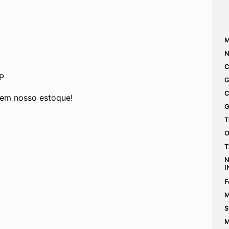
M
N
C
P
G
C
 em nosso estoque!
G
T
O
T
N
I
F
M
S
M