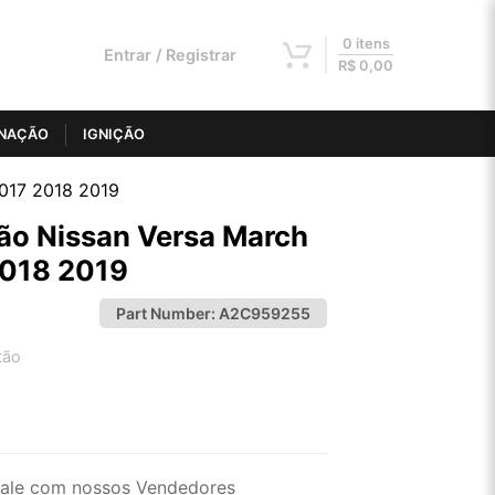
0 itens
Entrar / Registrar
R$
0,00
INAÇÃO
IGNIÇÃO
2017 2018 2019
ão Nissan Versa March
2018 2019
Part Number:
A2C959255
tão
2x de R$ 53,06
4x de R$ 26,92
ale com nossos Vendedores