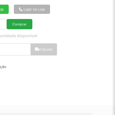
6x de R$ 18,19
8x de R$ 13,84
pp
Ligar na Loja
10x de R$ 11,22
12x de R$ 9,49
Comprar
Quantidade
 unidade disponível
Calcular
eção