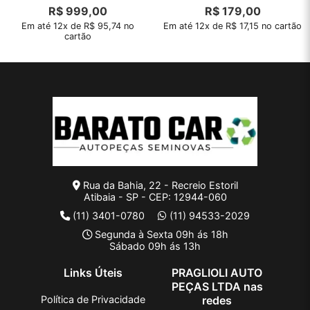
2022 2023 24
2024
R$
999,00
R$
179,00
Em até 12x de R$ 95,74 no
Em até 12x de R$ 17,15 no cartão
cartão
Rua da Bahia, 22 - Recreio Estoril
Atibaia - SP - CEP: 12944-060
(11) 3401-0780
(11) 94533-2029
Segunda à Sexta 09h ás 18h
Sábado 09h ás 13h
Links Úteis
PRAGLIOLI AUTO
PEÇAS LTDA nas
Política de Privacidade
redes