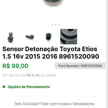
Sensor Detonação Toyota Etios
1.5 16v 2015 2016 8961520090
R$
99,00
Part Number:
8961520090
Em até 12x de
R$ 9,49
no cartão
Opções de Parcelamento
1x de R$ 103,26
2x de R$ 53,06
Tem Dúvidas? Fale com nossos Vendedores
3x de R$ 35,62