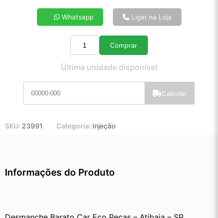
4x de R$ 26,92
Whatsapp
Ligar na Loja
5x de R$ 21,68
6x de R$ 18,19
Comprar
7x de R$ 15,68
Quantidade
8x de R$ 13,84
Última unidade disponível
9x de R$ 12,40
10x de R$ 11,22
Calcular
11x de R$ 10,31
12x de R$ 9,49
SKU:
23991
Categoria:
Injeção
Informações do Produto
Desmanche Barato Car Eco Peças – Atibaia – SP