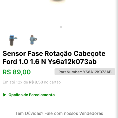
Sensor Fase Rotação Cabeçote
Ford 1.0 1.6 N Ys6a12k073ab
R$
89,00
Part Number:
YS6A12K073AB
Em até 12x de
R$ 8,53
no cartão
Opções de Parcelamento
1x de R$ 92,83
2x de R$ 47,70
Tem Dúvidas? Fale com nossos Vendedores
3x de R$ 32,03