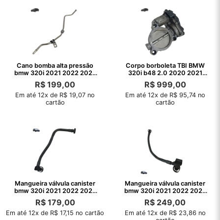
Cano bomba alta pressão
Corpo borboleta TBI BMW
bmw 320i 2021 2022 2023
320i b48 2.0 2020 2021
2024 2025
2022 2023 24
R$
199,00
R$
999,00
Em até 12x de R$ 19,07 no
Em até 12x de R$ 95,74 no
cartão
cartão
Mangueira válvula canister
Mangueira válvula canister
bmw 320i 2021 2022 2023
bmw 320i 2021 2022 2023
2024
2024 2025
R$
179,00
R$
249,00
Em até 12x de R$ 17,15 no cartão
Em até 12x de R$ 23,86 no