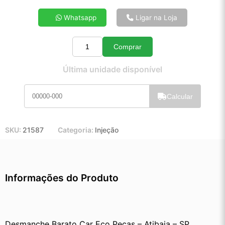
4x de R$ 24,20
Whatsapp
Ligar na Loja
5x de R$ 19,49
6x de R$ 16,35
Comprar
7x de R$ 14,10
Quantidade
8x de R$ 12,44
Última unidade disponível
9x de R$ 11,14
10x de R$ 10,08
Calcular
11x de R$ 9,26
12x de R$ 8,53
SKU:
21587
Categoria:
Injeção
Informações do Produto
Desmanche Barato Car Eco Peças – Atibaia – SP