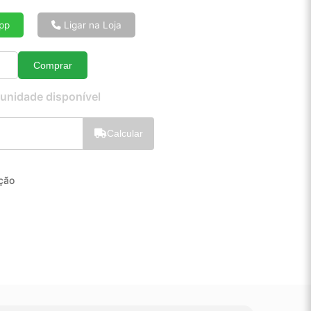
6x de R$ 15,62
8x de R$ 11,88
pp
Ligar na Loja
10x de R$ 9,63
12x de R$ 8,15
Comprar
Quantidade
 unidade disponível
Calcular
eção