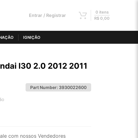
0 itens
Entrar / Registrar
R$
0,00
INAÇÃO
IGNIÇÃO
9
dai I30 2.0 2012 2011
Part Number:
3930022600
ão
2x de R$ 45,56
4x de R$ 23,11
ale com nossos Vendedores