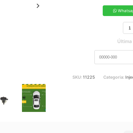
5x de R$ 18,62
7x de R$ 13,47
Whatsa
9x de R$ 10,64
11x de R$ 8,85
Última
SKU:
11225
Categoria:
Inj