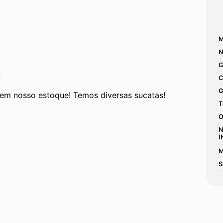
M
N
G
P
C
G
em nosso estoque! Temos diversas sucatas! 
T
O
N
I
M
S