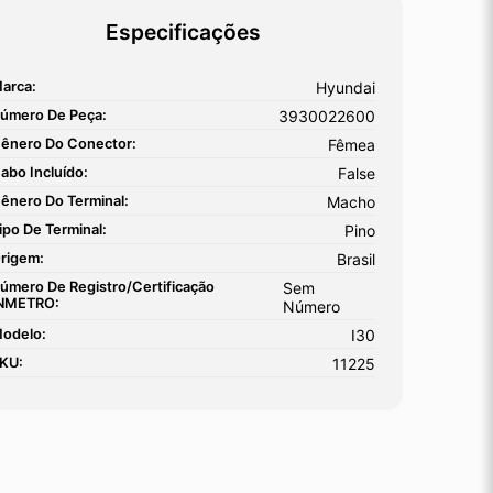
Especificações
arca:
Hyundai
úmero De Peça:
3930022600
ênero Do Conector:
Fêmea
abo Incluído:
False
ênero Do Terminal:
Macho
ipo De Terminal:
Pino
rigem:
Brasil
úmero De Registro/certificação
Sem
NMETRO:
Número
odelo:
I30
KU:
11225