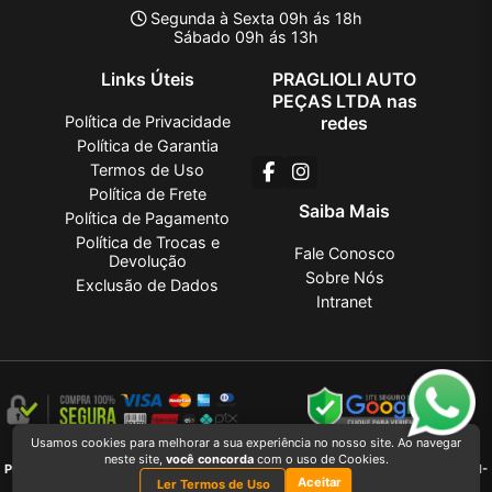
Segunda à Sexta 09h ás 18h
Sábado 09h ás 13h
Links Úteis
PRAGLIOLI AUTO
PEÇAS LTDA nas
Política de Privacidade
redes
Política de Garantia
Termos de Uso
Política de Frete
Saiba Mais
Política de Pagamento
Política de Trocas e
Fale Conosco
Devolução
Sobre Nós
Exclusão de Dados
Intranet
Usamos cookies para melhorar a sua experiência no nosso site. Ao navegar
PRAGLIOLI AUTO PEÇAS LTDA
2026 CREATED BY
VAAPT
neste site,
você concorda
com o uso de Cookies.
PRAGLIOLI AUTO PEÇAS LTDA
é uma empresa inscrita no CNPJ
27.381.736/0001-
Aceitar
03
Ler Termos de Uso