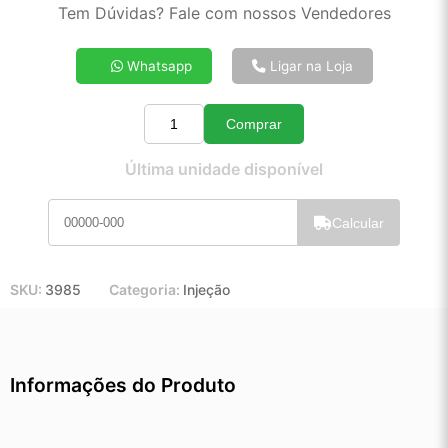
2x de R$ 120,60
Tem Dúvidas? Fale com nossos Vendedores
3x de R$ 80,96
4x de R$ 61,17
Whatsapp
Ligar na Loja
5x de R$ 49,28
6x de R$ 41,34
Comprar
7x de R$ 35,65
Quantidade
8x de R$ 31,44
Última unidade disponível
9x de R$ 28,18
10x de R$ 25,49
Calcular
11x de R$ 23,42
12x de R$ 21,56
SKU:
3985
Categoria:
Injeção
Informações do Produto