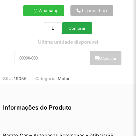
4x de R$ 24,20
Whatsapp
Ligar na Loja
5x de R$ 19,49
6x de R$ 16,35
Comprar
7x de R$ 14,10
Quantidade
8x de R$ 12,44
Última unidade disponível
9x de R$ 11,14
10x de R$ 10,08
Calcular
11x de R$ 9,26
12x de R$ 8,53
SKU:
19055
Categoria:
Motor
Informações do Produto
Barato Car – Autopeças Seminovas – Atibaia/SP