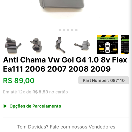
Anti Chama Vw Gol G4 1.0 8v Flex
Ea111 2006 2007 2008 2009
R$
89,00
Part Number:
087110
Em até 12x de
R$ 8,53
no cartão
Opções de Parcelamento
1x de R$ 92,83
2x de R$ 47,70
Tem Dúvidas? Fale com nossos Vendedores
3x de R$ 32,03