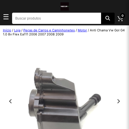
☰
0
Início
/
Loja
/
Peças de Carros e Caminhonetes
/
Motor
/ Anti Chama Vw Gol G4
1.0 8v Flex Ea111 2006 2007 2008 2009