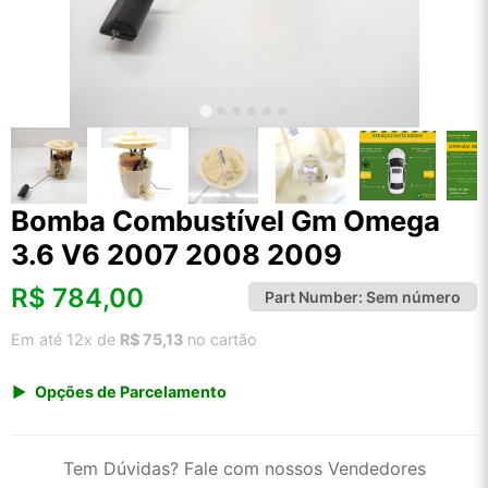
Bomba Combustível Gm Omega
3.6 V6 2007 2008 2009
R$
784,00
Part Number:
Sem número
Em até 12x de
R$ 75,13
no cartão
Opções de Parcelamento
1x de R$ 817,71
2x de R$ 420,22
Tem Dúvidas? Fale com nossos Vendedores
3x de R$ 282,11