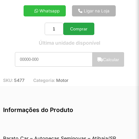
4x de R$ 213,15
Whatsapp
Ligar na Loja
5x de R$ 171,70
6x de R$ 144,06
Comprar
7x de R$ 124,21
Quantidade
8x de R$ 109,56
Última unidade disponível
9x de R$ 98,17
10x de R$ 88,83
Calcular
11x de R$ 81,61
12x de R$ 75,13
SKU:
5477
Categoria:
Motor
Informações do Produto
Barato Car – Autopeças Seminovas – Atibaia/SP