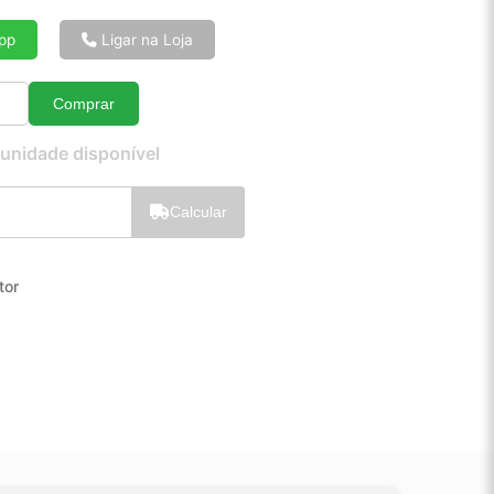
6x de R$ 39,55
8x de R$ 30,08
pp
Ligar na Loja
10x de R$ 24,39
12x de R$ 20,63
Comprar
Quantidade
 unidade disponível
Calcular
tor