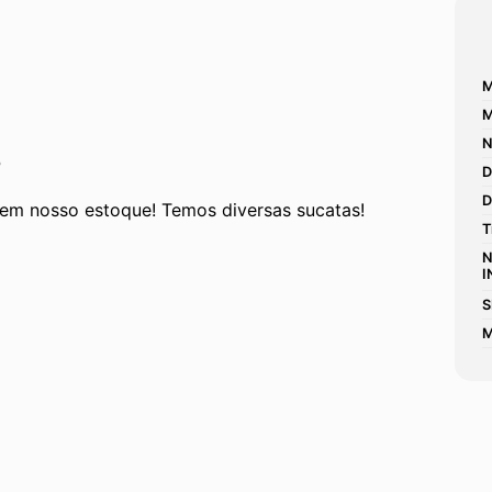
M
M
N
P
D
D
em nosso estoque! Temos diversas sucatas! 
T
N
I
S
M