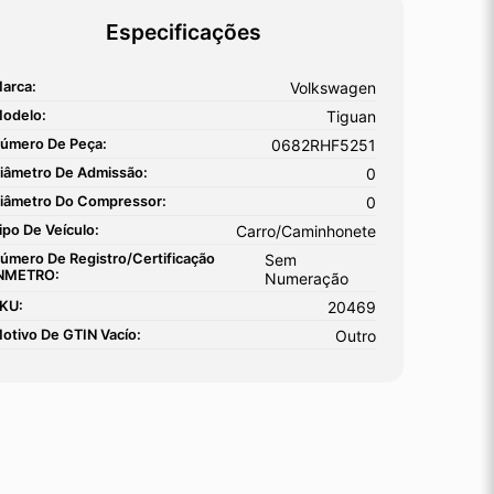
Especificações
arca:
Volkswagen
odelo:
Tiguan
úmero De Peça:
0682RHF5251
iâmetro De Admissão:
0
iâmetro Do Compressor:
0
ipo De Veículo:
Carro/Caminhonete
úmero De Registro/certificação
Sem
NMETRO:
Numeração
KU:
20469
otivo De GTIN Vacío:
Outro