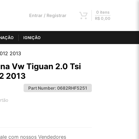
0 itens
Entrar / Registrar
R$
0,00
INAÇÃO
IGNIÇÃO
2012 2013
ina Vw Tiguan 2.0 Tsi
2 2013
Part Number:
0682RHF5251
rtão
2x de R$ 115,38
4x de R$ 58,52
ale com nossos Vendedores