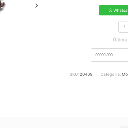
5x de R$ 47,14
7x de R$ 34,10
Whatsa
9x de R$ 26,96
11x de R$ 22,41
Última
SKU:
20469
Categoria:
Mo