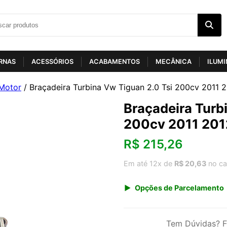
RNAS
ACESSÓRIOS
ACABAMENTOS
MECÂNICA
ILUM
Motor
/ Braçadeira Turbina Vw Tiguan 2.0 Tsi 200cv 2011 
Braçadeira Turb
200cv 2011 201
R$
215,26
Em até 12x de
R$ 20,63
no ca
Opções de Parcelamento
1x de R$ 224,52
3x de R$ 77,46
Tem Dúvidas? F