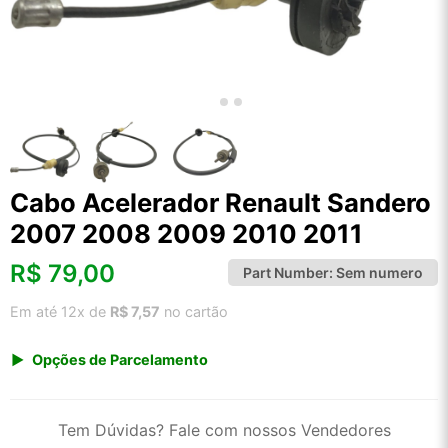
Cabo Acelerador Renault Sandero
2007 2008 2009 2010 2011
R$
79,00
Part Number:
Sem numero
Em até 12x de
R$ 7,57
no cartão
Opções de Parcelamento
1x de R$ 82,40
2x de R$ 42,34
Tem Dúvidas? Fale com nossos Vendedores
3x de R$ 28,43