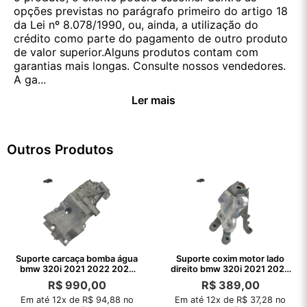
opções previstas no parágrafo primeiro do artigo 18
da Lei nº 8.078/1990, ou, ainda, a utilização do
crédito como parte do pagamento de outro produto
de valor superior.Alguns produtos contam com
garantias mais longas. Consulte nossos vendedores.
A ga...
Ler mais
Outros Produtos
Suporte carcaça bomba água
Suporte coxim motor lado
bmw 320i 2021 2022 2023
direito bmw 320i 2021 2022
2024 2025
2023
R$
990,00
R$
389,00
Em até 12x de R$ 94,88 no
Em até 12x de R$ 37,28 no