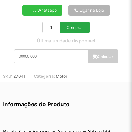
4x de R$ 21,48
Whatsapp
Ligar na Loja
5x de R$ 17,30
6x de R$ 14,52
Comprar
7x de R$ 12,52
Quantidade
8x de R$ 11,04
Última unidade disponível
9x de R$ 9,89
10x de R$ 8,95
Calcular
11x de R$ 8,22
12x de R$ 7,57
SKU:
27641
Categoria:
Motor
Informações do Produto
Barato Car – Autopeças Seminovas – Atibaia/SP