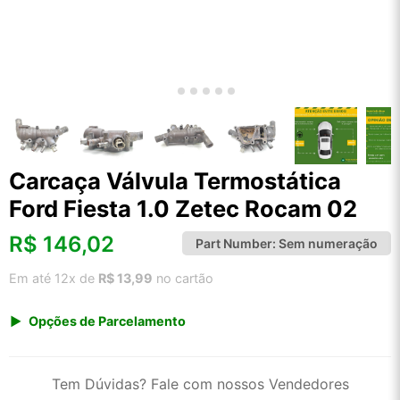
Carcaça Válvula Termostática
Ford Fiesta 1.0 Zetec Rocam 02
R$
146,02
Part Number:
Sem numeração
Em até 12x de
R$ 13,99
no cartão
Opções de Parcelamento
1x de R$ 152,30
2x de R$ 78,27
Tem Dúvidas? Fale com nossos Vendedores
3x de R$ 52,54