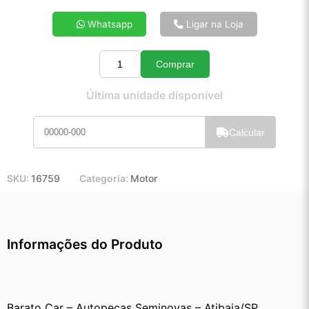
4x de R$ 39,70
Whatsapp
Ligar na Loja
5x de R$ 31,98
6x de R$ 26,83
Comprar
7x de R$ 23,13
Quantidade
8x de R$ 20,41
Última unidade disponível
9x de R$ 18,28
10x de R$ 16,54
Calcular
11x de R$ 15,20
12x de R$ 13,99
SKU:
16759
Categoria:
Motor
Informações do Produto
Barato Car – Autopeças Seminovas – Atibaia/SP