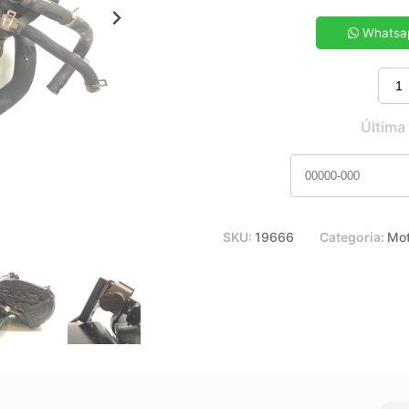
5x de R$ 152,71
7x de R$ 110,48
Whatsa
9x de R$ 87,32
11x de R$ 72,58
Última
SKU:
19666
Categoria:
Mot