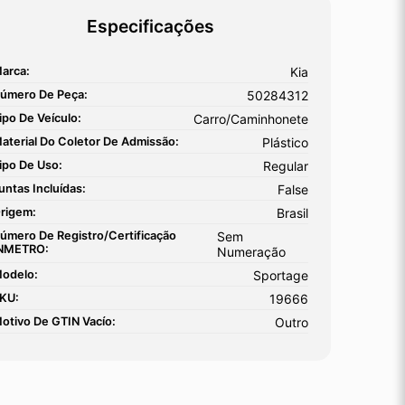
Especificações
arca:
Kia
úmero De Peça:
50284312
ipo De Veículo:
Carro/Caminhonete
aterial Do Coletor De Admissão:
Plástico
ipo De Uso:
Regular
untas Incluídas:
False
rigem:
Brasil
úmero De Registro/certificação
Sem
NMETRO:
Numeração
odelo:
Sportage
KU:
19666
otivo De GTIN Vacío:
Outro