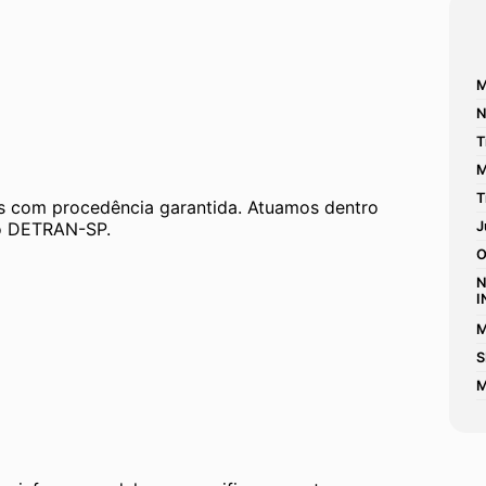
M
N
T
M
T
 com procedência garantida. Atuamos dentro 
 ao DETRAN-SP.
J
O
N
I
M
S
M