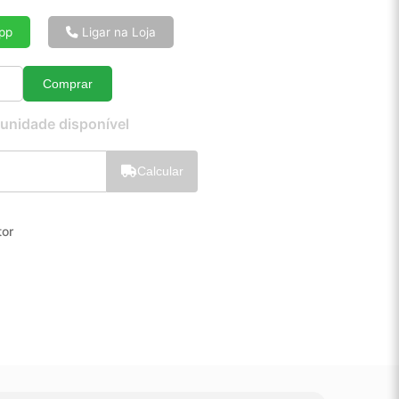
6x de R$ 128,13
8x de R$ 97,45
pp
Ligar na Loja
10x de R$ 79,01
12x de R$ 66,83
Comprar
Quantidade
 unidade disponível
Calcular
or