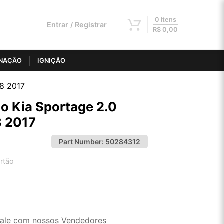
0 itens
Entrar / Registrar
R$
0,00
INAÇÃO
IGNIÇÃO
18 2017
o Kia Sportage 2.0
 2017
Part Number:
50284312
rtão
2x de R$ 373,76
4x de R$ 189,58
ale com nossos Vendedores