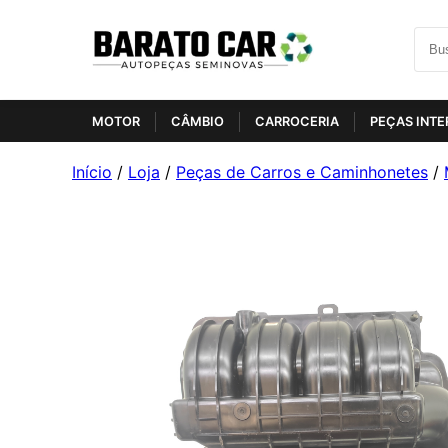
MOTOR
CÂMBIO
CARROCERIA
PEÇAS INTE
Início
/
Loja
/
Peças de Carros e Caminhonetes
/