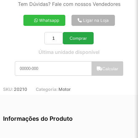
2x de R$ 74,35
Tem Dúvidas? Fale com nossos Vendedores
3x de R$ 49,92
4x de R$ 37,71
Whatsapp
Ligar na Loja
5x de R$ 30,38
6x de R$ 25,49
Comprar
7x de R$ 21,98
Quantidade
8x de R$ 19,39
Última unidade disponível
9x de R$ 17,37
10x de R$ 15,72
Calcular
11x de R$ 14,44
12x de R$ 13,29
SKU:
20210
Categoria:
Motor
Informações do Produto