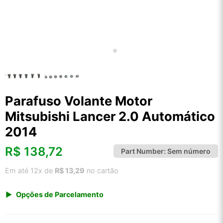
Parafuso Volante Motor
Mitsubishi Lancer 2.0 Automático
2014
R$
138,72
Part Number:
Sem número
Em até 12x de
R$ 13,29
no cartão
Opções de Parcelamento
1x de R$ 144,68