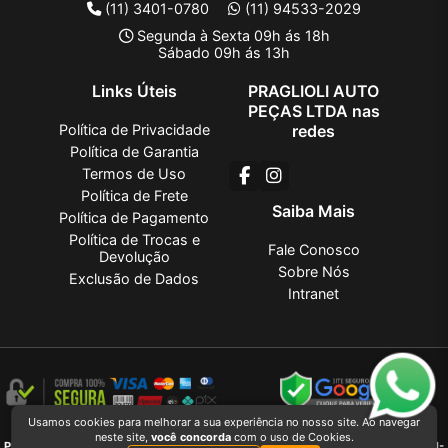
(11) 3401-0780
(11) 94533-2029
Segunda à Sexta 09h ás 18h
Sábado 09h ás 13h
Links Úteis
PRAGLIOLI AUTO
PEÇAS LTDA nas
Política de Privacidade
redes
Política de Garantia
Termos de Uso
Política de Frete
Saiba Mais
Política de Pagamento
Política de Trocas e
Fale Conosco
Devolução
Sobre Nós
Exclusão de Dados
Intranet
Usamos cookies para melhorar a sua experiência no nosso site. Ao navegar
PRAGLIOLI AUTO PEÇAS LTDA
2026 CREATED BY
VAAPT
neste site,
você concorda
com o uso de Cookies.
PRAGLIOLI AUTO PEÇAS LTDA
é uma empresa inscrita no CNPJ
27.381.736/0001-