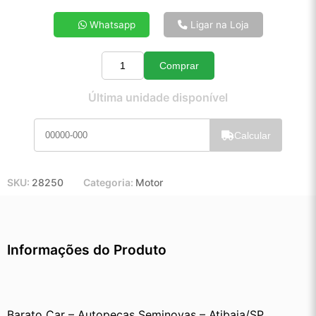
4x de R$ 35,07
Whatsapp
Ligar na Loja
5x de R$ 28,25
6x de R$ 23,70
Comprar
7x de R$ 20,44
Quantidade
8x de R$ 18,03
Última unidade disponível
9x de R$ 16,15
10x de R$ 14,62
Calcular
11x de R$ 13,43
12x de R$ 12,36
SKU:
28250
Categoria:
Motor
Informações do Produto
Barato Car – Autopeças Seminovas – Atibaia/SP