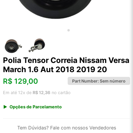
Polia Tensor Correia Nissam Versa
March 1.6 Aut 2018 2019 20
R$
129,00
Part Number:
Sem número
Em até 12x de
R$ 12,36
no cartão
Opções de Parcelamento
1x de R$ 134,55
2x de R$ 69,14
Tem Dúvidas? Fale com nossos Vendedores
3x de R$ 46,42