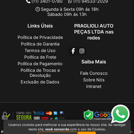
(11) 3401-0780
(11) 94533-2029
Segunda à Sexta 09h ás 18h
Sábado 09h ás 13h
Links Úteis
PRAGLIOLI AUTO
PEÇAS LTDA nas
Política de Privacidade
redes
Política de Garantia
Termos de Uso
Política de Frete
Saiba Mais
Política de Pagamento
Política de Trocas e
Fale Conosco
Devolução
Sobre Nós
Exclusão de Dados
Intranet
Usamos cookies para melhorar a sua experiência no nosso site. Ao navegar
PRAGLIOLI AUTO PEÇAS LTDA
2026 CREATED BY
VAAPT
neste site,
você concorda
com o uso de Cookies.
PRAGLIOLI AUTO PEÇAS LTDA
é uma empresa inscrita no CNPJ
27.381.736/0001-