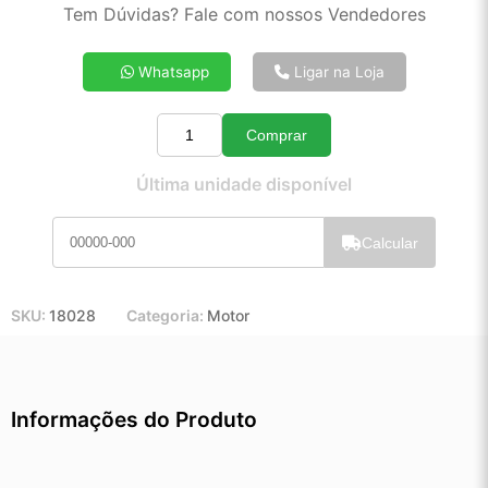
2x de R$ 18,38
Tem Dúvidas? Fale com nossos Vendedores
3x de R$ 12,34
4x de R$ 9,33
Whatsapp
Ligar na Loja
5x de R$ 7,51
6x de R$ 6,30
Comprar
7x de R$ 5,43
Quantidade
8x de R$ 4,79
Última unidade disponível
9x de R$ 4,30
10x de R$ 3,89
Calcular
11x de R$ 3,57
12x de R$ 3,29
SKU:
18028
Categoria:
Motor
Informações do Produto