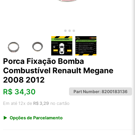
Porca Fixação Bomba
Combustível Renault Megane
2008 2012
R$
34,30
Part Number:
8200183136
Em até 12x de
R$ 3,29
no cartão
Opções de Parcelamento
1x de R$ 35,77