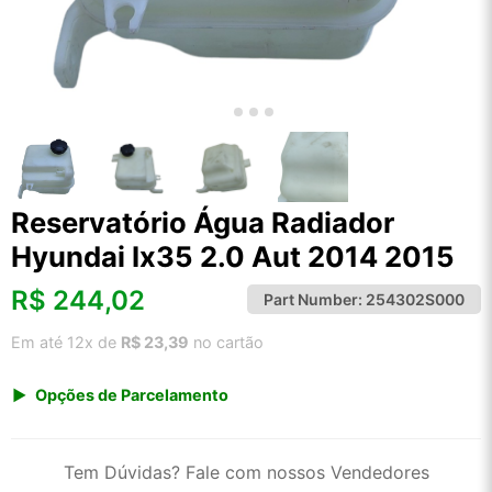
Reservatório Água Radiador
Hyundai Ix35 2.0 Aut 2014 2015
R$
244,02
Part Number:
254302S000
Em até 12x de
R$ 23,39
no cartão
Opções de Parcelamento
1x de R$ 254,51
2x de R$ 130,79
Tem Dúvidas? Fale com nossos Vendedores
3x de R$ 87,81