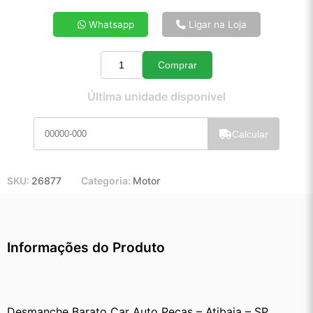
4x de R$ 66,34
Whatsapp
Ligar na Loja
5x de R$ 53,44
6x de R$ 44,84
Comprar
7x de R$ 38,66
Quantidade
8x de R$ 34,10
Última unidade disponível
9x de R$ 30,56
10x de R$ 27,65
Calcular
11x de R$ 25,40
12x de R$ 23,39
SKU:
26877
Categoria:
Motor
Informações do Produto
Desmanche Barato Car Auto Peças – Atibaia – SP